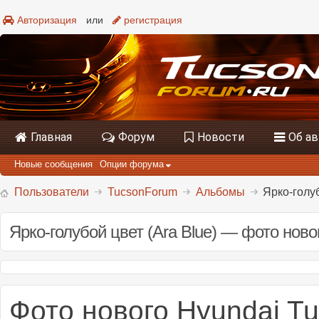
Авторизация
или
регистрация
Главная
Форум
Новости
Об а
Новые сообщения
Опции форума
Пользователи
TucsonForum
Альбомы
Ярко-голуб
Ярко-голубой цвет (Ara Blue) — фото ново
Фото нового Hyundai Tu