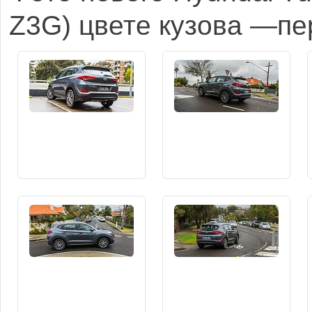
Z3G) цвете кузова —пе