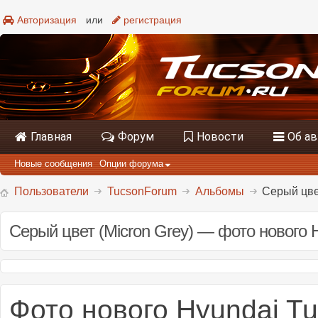
Авторизация
или
регистрация
Главная
Форум
Новости
Об а
Новые сообщения
Опции форума
Пользователи
TucsonForum
Альбомы
Серый цвет
Серый цвет (Micron Grey) — фото нового 
Фото нового Hyundai Tu