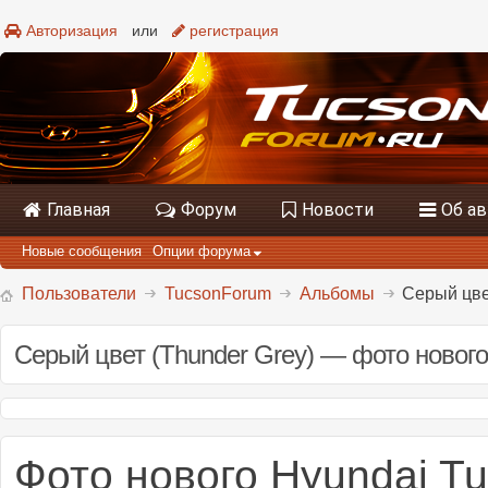
Авторизация
или
регистрация
Главная
Форум
Новости
Об а
Новые сообщения
Опции форума
Пользователи
TucsonForum
Альбомы
Серый цве
Серый цвет (Thunder Grey) — фото нового
Фото нового Hyundai Tu