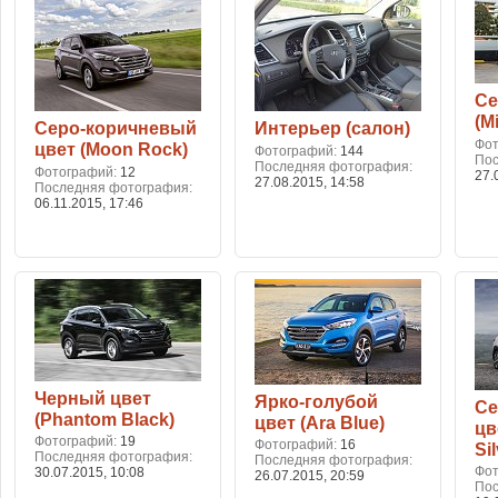
Се
(M
Серо-коричневый
Интерьер (салон)
Фо
цвет (Moon Rock)
Фотографий
144
Пос
Последняя фотография
Фотографий
12
27.
27.08.2015,
14:58
Последняя фотография
06.11.2015,
17:46
Черный цвет
Ярко-голубой
Се
(Phantom Black)
цвет (Ara Blue)
цв
Фотографий
19
Фотографий
16
Sil
Последняя фотография
Последняя фотография
Фо
30.07.2015,
10:08
26.07.2015,
20:59
Пос