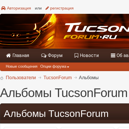
Авторизация
или
регистрация
Главная
Форум
Новости
Об а
Новые сообщения
Опции форума
Пользователи
TucsonForum
Альбомы
Альбомы TucsonForum
Альбомы TucsonForum