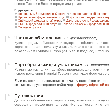
нового Tucson в Вашем городе или регионе.
Подразделы:
Центральный федеральный округ
,
Северо-Западный федерал
Приволжский федеральный округ
,
Уральский федеральный окр
Сибирский федеральный округ
,
Дальневосточный федеральны
Южный федеральный округ
,
Северо-Кавказский федеральный 
Соседи и друзья
Частные объявления
(3 Просматривает)
Куплю, продам, обменяю или подарю — объявления част
характера на автотематику и так или иначе связанные с
н
поколением
Hyundai Tucson (2015 г.в. и позднее) и только
Партнёры и скидки участникам
(1 Просматри
Различные компании-партнёры, предлагающие услуги и т
нового поколения Hyundai Tucson участникам форума со с
Если вы хотите присоединиться к числу партнёров нашег
свяжитесь с руководством сайта через
форму обратной св
Путешествия
Делимся собственными маршрутами, отчётами о поездках
совершить путешествия на новом Hyundai Tucson и не тол