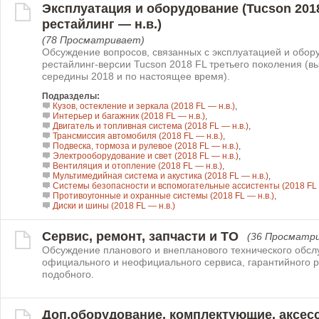
Эксплуатация и оборудование (Tucson 201
рестайлинг — н.в.)
(78 Просматривает)
Обсуждение вопросов, связанных с эксплуатацией и обо
рестайлинг-версии Tucson 2018 FL третьего поколения (вы
середины 2018 и по настоящее время).
Подразделы:
Кузов, остекление и зеркала (2018 FL — н.в.)
,
Интерьер и багажник (2018 FL — н.в.)
,
Двигатель и топливная система (2018 FL — н.в.)
,
Трансмиссия автомобиля (2018 FL — н.в.)
,
Подвеска, тормоза и рулевое (2018 FL — н.в.)
,
Электрооборудование и свет (2018 FL — н.в.)
,
Вентиляция и отопление (2018 FL — н.в.)
,
Мультимедийная система и акустика (2018 FL — н.в.)
,
Системы безопасности и вспомогательные ассистенты (2018 FL 
Противоугонные и охранные системы (2018 FL — н.в.)
,
Диски и шины (2018 FL — н.в.)
Сервис, ремонт, запчасти и ТО
(36 Просматр
Обсуждение планового и внепланового технического обсл
официального и неофициального сервиса, гарантийного р
подобного.
Доп.оборудование, комплектующие, аксес