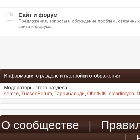
Сайт и форум
Предложения, вопросы и обсуждение проблем, связанных
сайта и форума.
Информация о разделе и настройки отображения
Модераторы этого раздела
semco
,
TucsonForum
,
Гаррибальди
,
OhotNIK
,
nicodimych
,
D
О сообществе
|
Прави
|