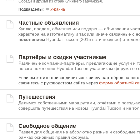
Соседи и друзья из стран ближнего зарубежья.
Подразделы:
Украина
Частные объявления
Куплю, продам, обменяю или подарю — объявления част
характера на автотематику и так или иначе связанные с
н
поколением
Hyundai Tucson (2015 г.в. и позднее) и только
Партнёры и скидки участникам
Различные компании-партнёры, предлагающие услуги и т
нового поколения Hyundai Tucson участникам форума со с
Если вы хотите присоединиться к числу партнёров нашег
свяжитесь с руководством сайта через
форму обратной св
Путешествия
Делимся собственными маршрутами, отчётами о поездках
совершить путешествия на новом Hyundai Tucson и не тол
Свободное общение
Раздел для общения на абсолютно разные и свободные т
рамках основных правил форума.