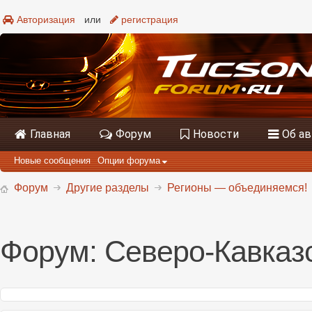
Авторизация
или
регистрация
Главная
Форум
Новости
Об а
Новые сообщения
Опции форума
Форум
Другие разделы
Регионы — объединяемся!
Форум:
Северо-Кавказ