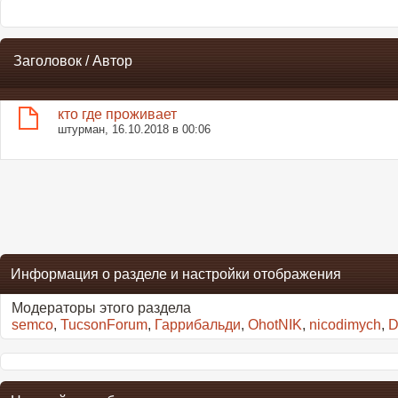
Заголовок
/
Автор
кто где проживает
штурман
, 16.10.2018 в 00:06
Информация о разделе и настройки отображения
Модераторы этого раздела
semco
,
TucsonForum
,
Гаррибальди
,
OhotNIK
,
nicodimych
,
D