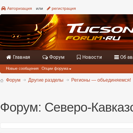
Авторизация
или
регистрация
Главная
Форум
Новости
Об а
Новые сообщения
Опции форума
Форум
Другие разделы
Регионы — объединяемся!
Форум:
Северо-Кавказ