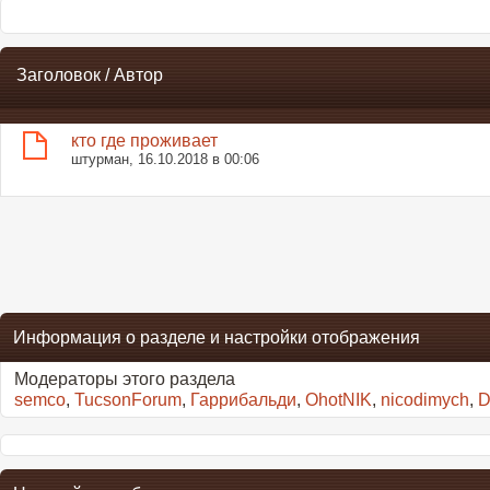
Заголовок
/
Автор
кто где проживает
штурман
, 16.10.2018 в 00:06
Информация о разделе и настройки отображения
Модераторы этого раздела
semco
,
TucsonForum
,
Гаррибальди
,
OhotNIK
,
nicodimych
,
D