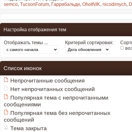
semco
,
TucsonForum
,
Гаррибальди
,
OhotNIK
,
nicodimych
,
D
Настройка отображения тем
Отображать темы ...
Критерий сортировки:
Сорти
во
Список иконок
Непрочитанные сообщения
Нет непрочитанных сообщений
Популярная тема с непрочитанными
сообщениями
Популярная тема без непрочитанных
сообщений
Тема закрыта