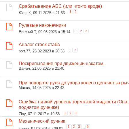
Срабатывание АБС (или что-то вроде)
1
2
Юля_К
, 09.11.2025 в 21:53
Рулевые наконечники
1
2
3
Евгений Т
, 09.03.2023 в 15:14
Аналог стоек стаба
1
2
bort.77
, 23.02.2023 в 20:33
Поскрипывание при движении накатом..
Ваныч
, 21.06.2025 в 21:40
При повороте руля до упора колесо цепляет за ры
Maxus
, 14.05.2025 в 22:42
Ошибка: низкий уровень тормозной жидкости (Она 
поднятом ручнике)
1
2
3
Zloy
, 07.11.2017 в 19:58
Механический ручник
1
2
3
...
6
sabba
, 07.02.2018 в 09:01