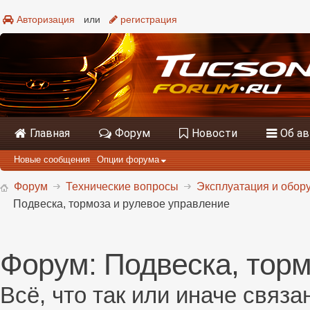
Авторизация
или
регистрация
Главная
Форум
Новости
Об а
Новые сообщения
Опции форума
Форум
Технические вопросы
Эксплуатация и обору
Подвеска, тормоза и рулевое управление
Форум:
Подвеска, торм
Всё, что так или иначе связ