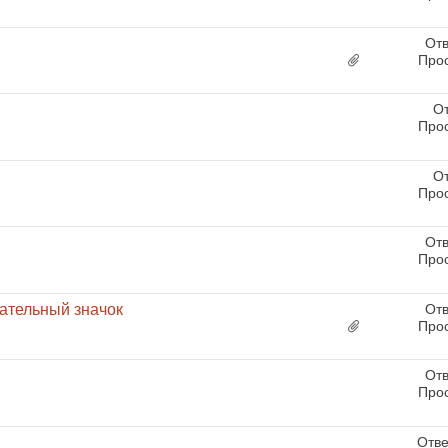
Отв
Про
От
Про
От
Про
Отв
Про
цательный значок
Отв
Про
Отв
Про
Отве