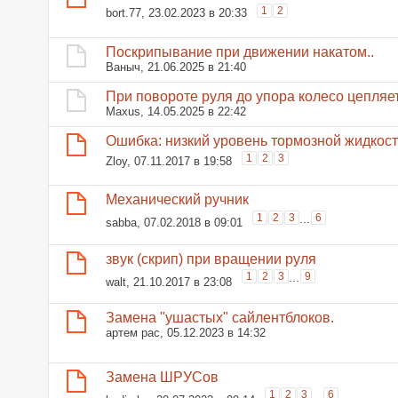
1
2
bort.77
, 23.02.2023 в 20:33
Поскрипывание при движении накатом..
Ваныч
, 21.06.2025 в 21:40
При повороте руля до упора колесо цепляет
Maxus
, 14.05.2025 в 22:42
Ошибка: низкий уровень тормозной жидкост
1
2
3
Zloy
, 07.11.2017 в 19:58
Механический ручник
1
2
3
...
6
sabba
, 07.02.2018 в 09:01
звук (скрип) при вращении руля
1
2
3
...
9
walt
, 21.10.2017 в 23:08
Замена "ушастых" сайлентблоков.
артем рас
, 05.12.2023 в 14:32
Замена ШРУСов
1
2
3
...
6