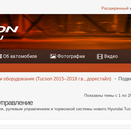
Расширенный
и
Об автомобиле
Фотографии
Видео
и оборудование (Tucson 2015–2018 г.в., дорестайл)
Подве
Показаны темы с 1 по 2
управление
иля, рулевым управлением и тормозной системы нового Hyundai Tuc