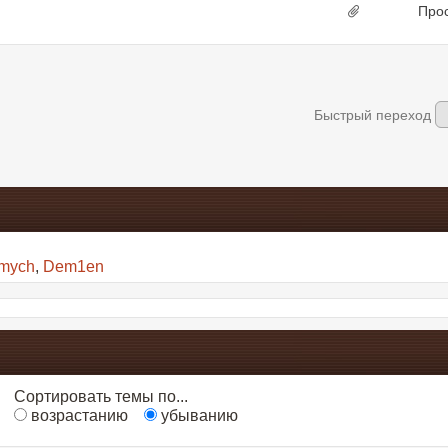
Про
Быстрый переход
imych
,
Dem1en
Сортировать темы по...
возрастанию
убыванию