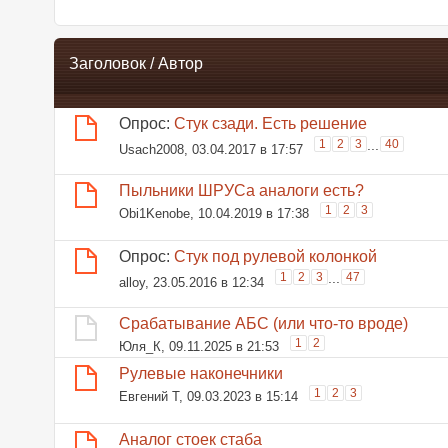
Заголовок
/
Автор
Опрос:
Стук сзади. Есть решение
1
2
3
...
40
Usach2008
, 03.04.2017 в 17:57
Пыльники ШРУСа аналоги есть?
1
2
3
Obi1Kenobe
, 10.04.2019 в 17:38
Опрос:
Стук под рулевой колонкой
1
2
3
...
47
alloy
, 23.05.2016 в 12:34
Срабатывание АБС (или что-то вроде)
1
2
Юля_К
, 09.11.2025 в 21:53
Рулевые наконечники
1
2
3
Евгений Т
, 09.03.2023 в 15:14
Аналог стоек стаба