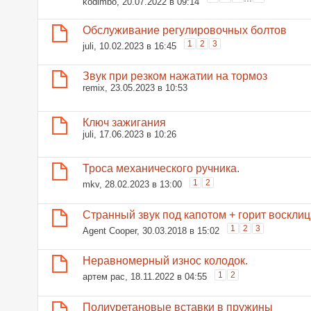
kodimbo
, 20.07.2022 в 09:14
Обслуживание регулировочных болтов
1
2
3
juli
, 10.02.2023 в 16:45
Звук при резком нажатии на тормоз
remix
, 23.05.2023 в 10:53
Ключ зажигания
juli
, 17.06.2023 в 10:26
Троса механического ручника.
1
2
mkv
, 28.02.2023 в 13:00
Странный звук под капотом + горит воскли
1
2
3
Agent Cooper
, 30.03.2018 в 15:02
Неравномерный износ колодок.
1
2
артем рас
, 18.11.2022 в 04:55
Полиуретановые вставки в пружины