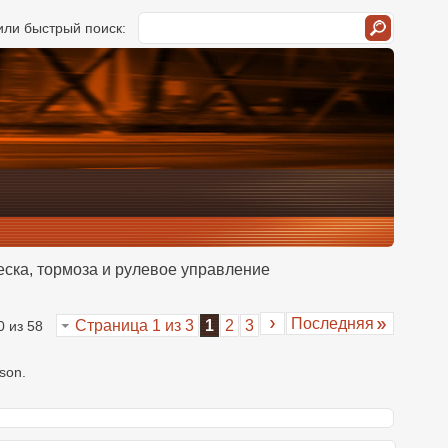
ли быстрый поиск:
ска, тормоза и рулевое управление
Последняя
Страница 1 из 3
1
2
3
0 из 58
son.