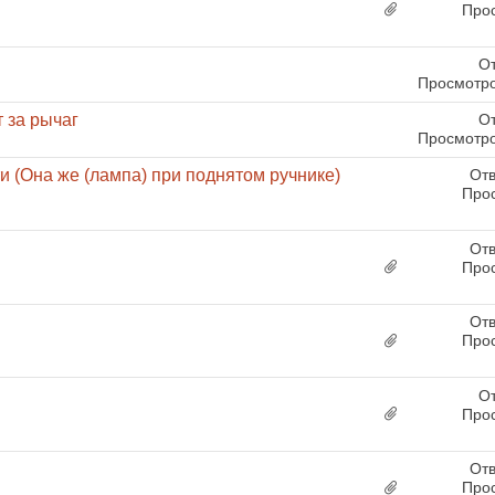
Про
От
Просмотро
 за рычаг
От
Просмотро
и (Она же (лампа) при поднятом ручнике)
Отв
Про
Отв
Про
Отв
Про
От
Про
Отв
Про