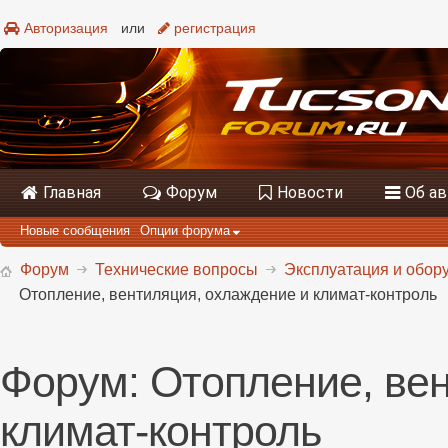
Авторизация
или
регистрация
Главная
Форум
Новости
Об а
Новые сообщения
Опции форума
Форум
Технические вопросы
Эксплуатация и обору
Отопление, вентиляция, охлаждение и климат-контроль
Форум:
Отопление, ве
климат-контроль