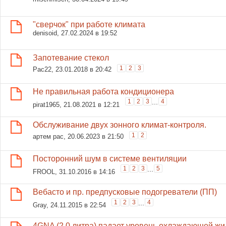
"сверчок" при работе климата
denisoid
, 27.02.2024 в 19:52
Запотевание стекол
1
2
3
Pac22
, 23.01.2018 в 20:42
Не правильная работа кондиционера
1
2
3
...
4
pirat1965
, 21.08.2021 в 12:21
Обслуживание двух зонного климат-контроля.
1
2
артем рас
, 20.06.2023 в 21:50
Посторонний шум в системе вентиляции
1
2
3
...
5
FROOL
, 31.10.2016 в 14:16
Вебасто и пр. предпусковые подогреватели (ПП)
1
2
3
...
4
Gray
, 24.11.2015 в 22:54
4GNA (2.0 литра) падает уровень охлаждающей жи