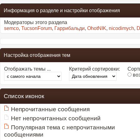
Информация о разделе и настройки отображения
Модераторы этого раздела
semco
,
TucsonForum
,
Гаррибальди
,
OhotNIK
,
nicodimych
,
D
Настройка отображения тем
Отображать темы ...
Критерий сортировки:
Сорти
во
Список иконок
Непрочитанные сообщения
Нет непрочитанных сообщений
Популярная тема с непрочитанными
сообщениями