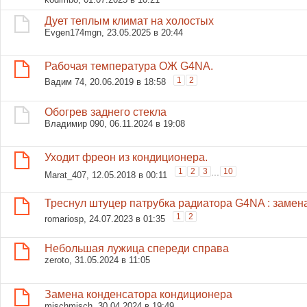
Дует теплым климат на холостых
Evgen174mgn
, 23.05.2025 в 20:44
Рабочая температура ОЖ G4NA.
1
2
Вадим 74
, 20.06.2019 в 18:58
Обогрев заднего стекла
Владимир 090
, 06.11.2024 в 19:08
Уходит фреон из кондиционера.
1
2
3
...
10
Marat_407
, 12.05.2018 в 00:11
Треснул штуцер патрубка радиатора G4NA : замена
1
2
romariosp
, 24.07.2023 в 01:35
Небольшая лужица спереди справа
zeroto
, 31.05.2024 в 11:05
Замена конденсатора кондиционера
mischmisch
, 30.04.2024 в 19:49