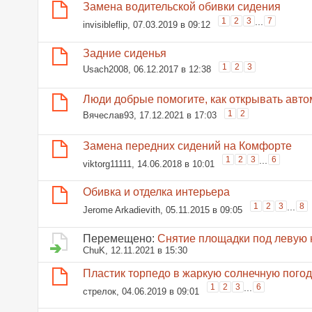
Замена водительской обивки сидения
1
2
3
...
7
invisibleflip
, 07.03.2019 в 09:12
Задние сиденья
1
2
3
Usach2008
, 06.12.2017 в 12:38
Люди добрые помогите, как открывать авто
1
2
Вячеслав93
, 17.12.2021 в 17:03
Замена передних сидений на Комфорте
1
2
3
...
6
viktorg11111
, 14.06.2018 в 10:01
Обивка и отделка интерьера
1
2
3
...
8
Jerome Arkadievith
, 05.11.2015 в 09:05
Перемещено:
Снятие площадки под левую но
ChuK
, 12.11.2021 в 15:30
Пластик торпедо в жаркую солнечную погод
1
2
3
...
6
стрелок
, 04.06.2019 в 09:01