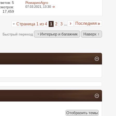
ветов:
5
РомариоAgro
смотров:
07.03.2021,
13:30
17,459
Последняя
Страница 1 из 4
1
2
3
...
Интерьер и багажник
Наверх ↑
Быстрый переход