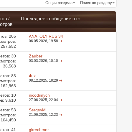
Опции раздела
Поиск по разделу
тов
/
Последнее сообщение от
отров
тов:
205
ANATOLY RUS 34
смотров:
06.05.2026,
19:58
257,552
етов:
30
Zauber
смотров:
03.03.2026,
10:10
36,568
етов:
83
4ux
смотров:
08.12.2025,
18:29
162,963
етов:
10
nicodimych
в: 9,610
27.06.2025,
22:04
етов:
53
SergeyM
смотров:
21.06.2025,
12:23
104,450
етов:
41
gkrechmer