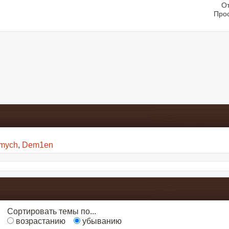
От
Про
imych
,
Dem1en
Сортировать темы по...
возрастанию
убыванию