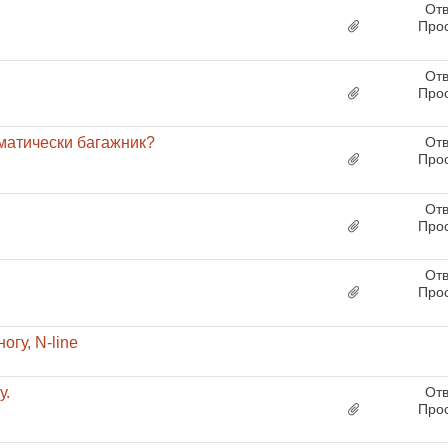
Отв
Про
Отв
Про
матически багажник?
Отв
Про
Отв
Про
Отв
Про
гу, N-line
у.
Отв
Про