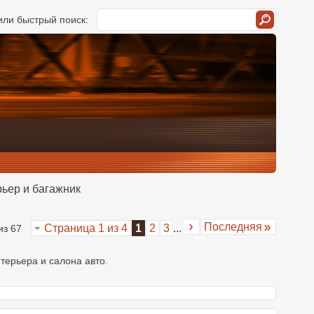
ли быстрый поиск:
ьер и багажник
Последняя
Страница 1 из 4
1
2
3
...
из 67
терьера и салона авто.