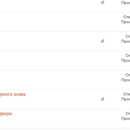
Про
Отв
Про
От
Про
От
Про
От
Про
рного знака
Отв
Про
двери
От
Про