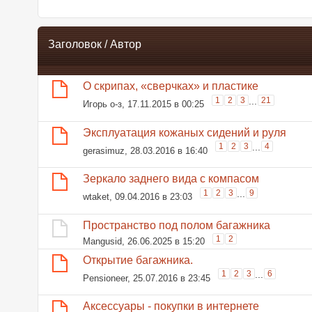
Заголовок
/
Автор
О скрипах, «сверчках» и пластике
1
2
3
...
21
Игорь о-з
, 17.11.2015 в 00:25
Эксплуатация кожаных сидений и руля
1
2
3
...
4
gerasimuz
, 28.03.2016 в 16:40
Зеркало заднего вида с компасом
1
2
3
...
9
wtaket
, 09.04.2016 в 23:03
Пространство под полом багажника
1
2
Mangusid
, 26.06.2025 в 15:20
Открытие багажника.
1
2
3
...
6
Pensioneer
, 25.07.2016 в 23:45
Аксессуары - покупки в интернете