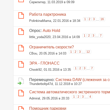
Сержпитер
, 11.03.2019 в 09:09
Работа парктроника
1
2
3
...
16
PolinkinaMama
, 22.01.2016 в 18:34
Опрос:
Auto Hold
1
2
3
...
7
little_yoda2020
, 23.04.2016 в 14:09
Ограничитель скорости?
1
2
3
...
12
CBou
, 20.05.2016 в 14:03
ЭРА - ГЛОНАСС
1
2
3
...
7
Chook92
, 01.01.2016 в 13:35
Перемещено:
Система DAW (слежения за с
Thunderboltp47d
, 11.12.2018 в 10:27
Система автоматического экстренного тор
1
2
3
...
4
Admiral
, 29.05.2016 в 20:33
Помощник парковки