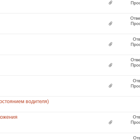
Про
Отве
Про
Отв
Про
Отв
Про
Отв
Про
остоянием водителя)
можения
Отв
Про
От