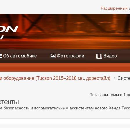
Расширенный
и
Об автомобиле
Фотографии
Видео
и оборудование (Tucson 2015–2018 г.в., дорестайл)
Систе
Показаны темы с 1 п
стенты
м безопасности и вспомогательным ассистентам нового Хёндэ Тусо