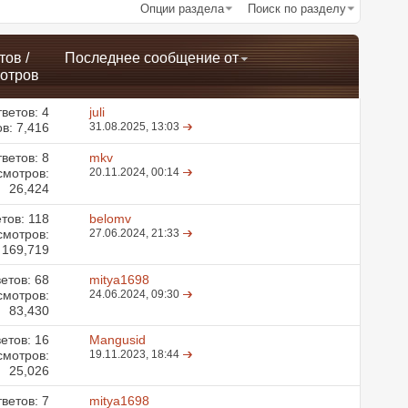
Опции раздела
Поиск по разделу
тов
/
Последнее сообщение от
отров
ветов:
4
juli
в: 7,416
31.08.2025,
13:03
ветов:
8
mkv
смотров:
20.11.2024,
00:14
26,424
етов:
118
belomv
смотров:
27.06.2024,
21:33
169,719
етов:
68
mitya1698
смотров:
24.06.2024,
09:30
83,430
етов:
16
Mangusid
смотров:
19.11.2023,
18:44
25,026
ветов:
7
mitya1698