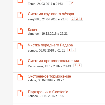
1
2
Torch
, 24.03.2017 в 21:54
Система кругового обзора.
1
2
3
serg6880
, 24.04.2016 в 22:48
Ключ
dimstorri
, 19.12.2018 в 22:21
Чистка переднего Радара
1
2
semco
, 03.02.2018 в 01:51
Система противоскольжения
1
2
Pensioneer
, 13.12.2016 в 20:43
Экстренное торможение
sabba
, 30.09.2016 в 19:27
Парктроник в Comfort'е
Tabaco
, 21.10.2016 в 18:51