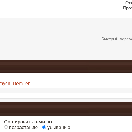
Отв
Про
Быстрый перех
imych
,
Dem1en
Сортировать темы по...
возрастанию
убыванию