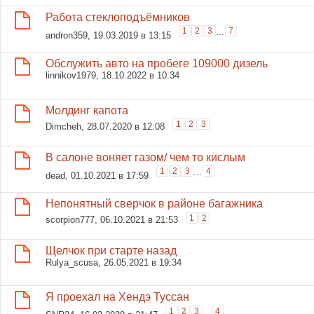
Работа стеклоподъёмников
1
2
3
...
7
andron359
, 19.03.2019 в 13:15
Обслужить авто на пробеге 109000 дизель
linnikov1979
, 18.10.2022 в 10:34
Молдинг капота
1
2
3
Dimcheh
, 28.07.2020 в 12:08
В салоне воняет газом/ чем то кислым
1
2
3
...
4
dead
, 01.10.2021 в 17:59
Непонятный сверчок в районе багажника
1
2
scorpion777
, 06.10.2021 в 21:53
Щелчок при старте назад
Rulya_scusa
, 26.05.2021 в 19:34
Я проехал на Хендэ Туссан
1
2
3
...
4