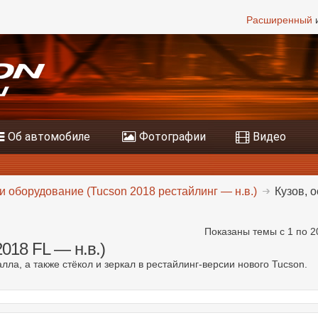
Расширенный
и
Об автомобиле
Фотографии
Видео
и оборудование (Tucson 2018 рестайлинг — н.в.)
Кузов, о
Показаны темы с 1 по 2
2018 FL — н.в.)
лла, а также стёкол и зеркал в рестайлинг-версии нового Tucson.