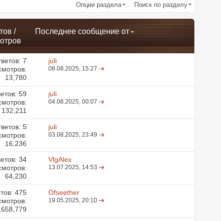
Опции раздела
Поиск по разделу
тов
/
Последнее сообщение от
отров
ветов:
7
juli
смотров:
08.08.2025,
15:27
13,780
етов:
59
juli
смотров:
04.08.2025,
00:07
132,211
ветов:
5
juli
смотров:
03.08.2025,
23:49
16,236
етов:
34
VlgAlex
смотров:
13.07.2025,
14:53
64,230
тов:
475
Ofseether
смотров:
19.05.2025,
20:10
,658,779