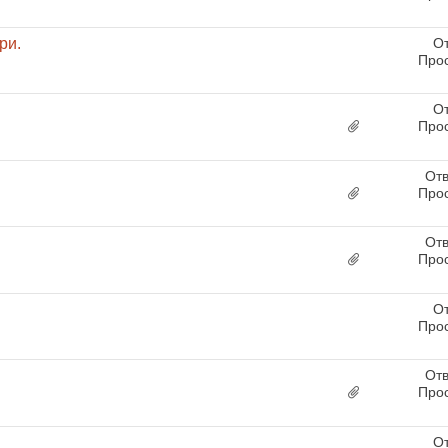
ри.
От
Про
От
Про
Отв
Про
Отв
Про
От
Про
Отв
Про
От