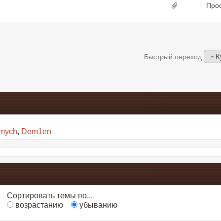
Про
К
Быстрый переход
imych
,
Dem1en
Сортировать темы по...
возрастанию
убыванию