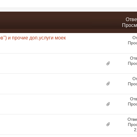
Отве
Просм
в") и прочие доп.услуги моек
От
Про
Отв
Про
От
Про
Отв
Про
Отве
Про
2