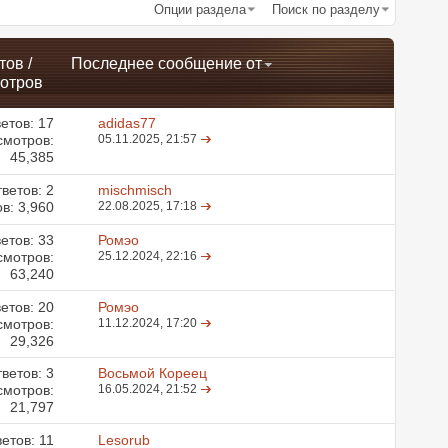
Опции раздела
Поиск по разделу
тов
/
Последнее сообщение от
отров
етов:
17
adidas77
смотров:
05.11.2025,
21:57
45,385
ветов:
2
mischmisch
в: 3,960
22.08.2025,
17:18
етов:
33
Ромэо
смотров:
25.12.2024,
22:16
63,240
етов:
20
Ромэо
смотров:
11.12.2024,
17:20
29,326
ветов:
3
Восьмой Кореец
смотров:
16.05.2024,
21:52
21,797
ветов:
11
Lesorub