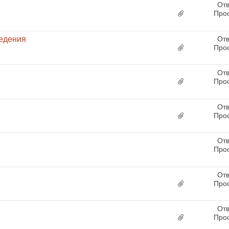
Отв
Про
седения
Отв
Про
Отв
Про
Отв
Про
Отв
Про
Отв
Про
Отв
Про