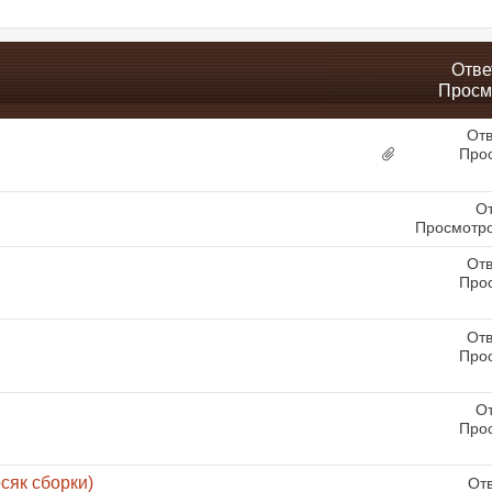
Отве
Просм
Отв
Про
От
Просмотро
Отв
Про
Отв
Про
От
Про
сяк сборки)
От