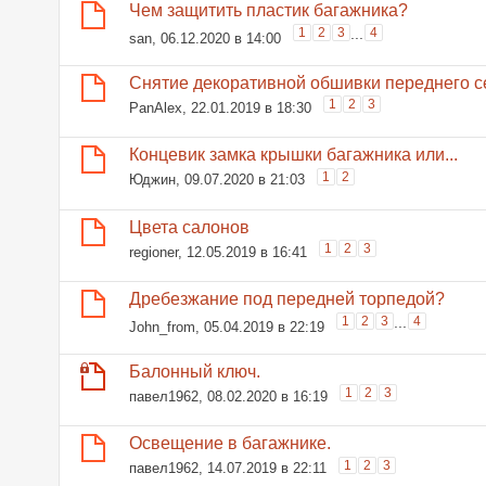
Чем защитить пластик багажника?
1
2
3
...
4
san
, 06.12.2020 в 14:00
Снятие декоративной обшивки переднего 
1
2
3
PanAlex
, 22.01.2019 в 18:30
Концевик замка крышки багажника или...
1
2
Юджин
, 09.07.2020 в 21:03
Цвета салонов
1
2
3
regioner
, 12.05.2019 в 16:41
Дребезжание под передней торпедой?
1
2
3
...
4
John_from
, 05.04.2019 в 22:19
Балонный ключ.
1
2
3
павел1962
, 08.02.2020 в 16:19
Освещение в багажнике.
1
2
3
павел1962
, 14.07.2019 в 22:11