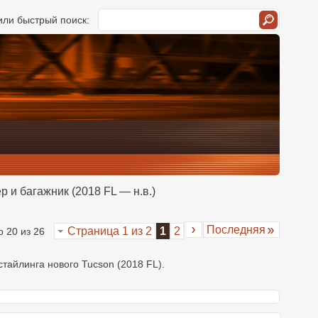
ли быстрый поиск:
р и багажник (2018 FL — н.в.)
Последняя
Страница 1 из 2
1
2
о 20 из 26
стайлинга нового Tucson (2018 FL).