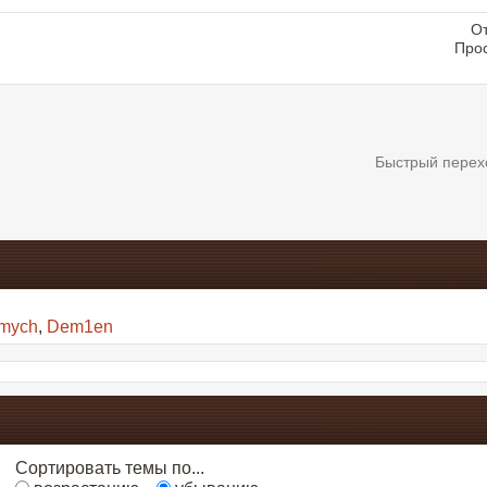
От
Про
Быстрый перех
imych
,
Dem1en
Сортировать темы по...