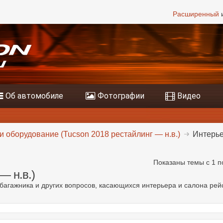
Расширенный
и
Об автомобиле
Фотографии
Видео
и оборудование (Tucson 2018 рестайлинг — н.в.)
Интерье
Показаны темы с 1 п
— н.в.)
 багажника и других вопросов, касающихся интерьера и салона рей