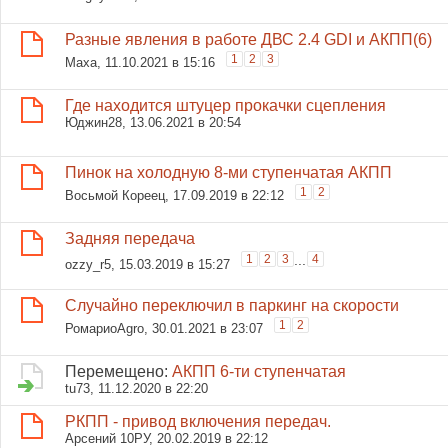
Разные явления в работе ДВС 2.4 GDI и АКПП(6)
1
2
3
Maxa
, 11.10.2021 в 15:16
Где находится штуцер прокачки сцепления
Юджин28
, 13.06.2021 в 20:54
Пинок на холодную 8-ми ступенчатая АКПП
1
2
Восьмой Кореец
, 17.09.2019 в 22:12
Задняя передача
1
2
3
...
4
ozzy_r5
, 15.03.2019 в 15:27
Случайно переключил в паркинг на скорости
1
2
РомариоAgro
, 30.01.2021 в 23:07
Перемещено:
АКПП 6-ти ступенчатая
tu73
, 11.12.2020 в 22:20
РКПП - привод включения передач.
Арсений 10РУ
, 20.02.2019 в 22:12