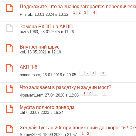
Подскажите, что за значок загорается переодическ
1
2
3
...
4
Prizrak
, 10.01.2024 в 13:32
Замена РКПП на АКПП.
tuzov1963
, 28.01.2025 в 11:26
Внутренний шрус
kol
, 13.05.2021 в 12:19
АКПП-6
1
2
3
...
28
nonamexxx
, 26.01.2016 в 20:05
Что заливаем в раздатку и задний мост?
1
2
3
...
5
ФорматЦевт
, 27.04.2020 в 12:05
Муфта полного привода
cfif7
, 03.07.2023 в 16:24
Хендай Туссан 20г при понижении до скорости 50
1
2
Sergey2908
, 18.09.2022 в 21:57