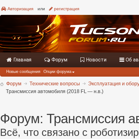
Авторизация
или
регистрация
Главная
Форум
Новости
Об а
Новые сообщения
Опции форума
Форум
Технические вопросы
Эксплуатация и обору
Трансмиссия автомобиля (2018 FL — н.в.)
Форум:
Трансмиссия ав
Всё, что связано с роботизи