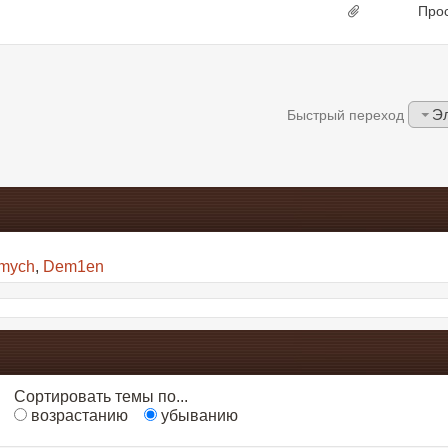
Про
Эл
Быстрый переход
imych
,
Dem1en
Сортировать темы по...
возрастанию
убыванию