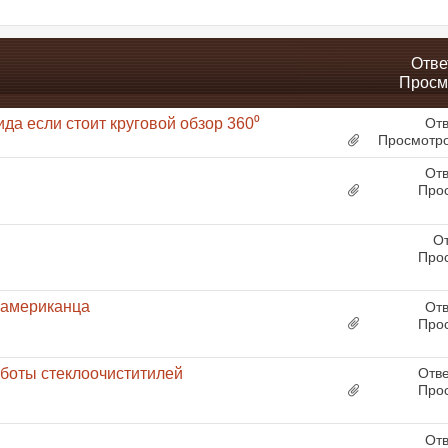
Отве
Просм
да если стоит круговой обзор 360⁰
Отв
Просмотро
Отв
Про
От
Про
 американца
Отв
Про
боты стеклоочиститилей
Отв
Про
Отв