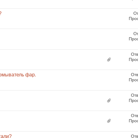
?
От
Про
От
Про
Отв
Про
 омыватель фар.
Отв
Про
Отв
Про
Отв
Про
тали?
Отв