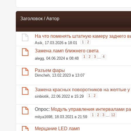
Заголовок
/
Автор
На что поменять штатную камеру заднего ви
1
2
Asik
, 17.03.2026 в 18:01
Замена ламп ближнего света
1
2
3
...
4
alegg
, 04.06.2024 в 08:48
Разъем фары
Dimcheh
, 13.02.2023 в 13:07
Замена красных поворотников на желтые у
1
2
sinbiotik
, 22.06.2022 в 15:29
Опрос:
Модуль управления интервалами ра
1
2
3
...
12
mitya1698
, 18.03.2021 в 21:59
Мерцание LED ламп