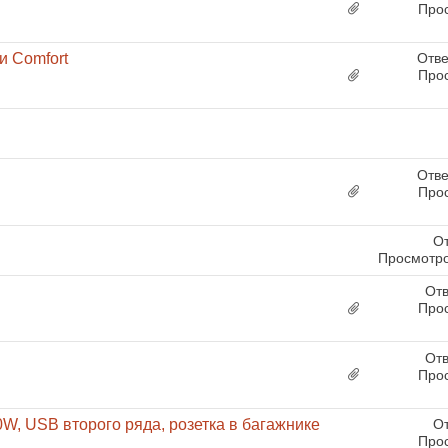
Про
и Comfort
Отве
Про
Отве
Про
От
Просмотро
Отв
Про
Отв
Про
0W, USB второго ряда, розетка в багажнике
От
Про