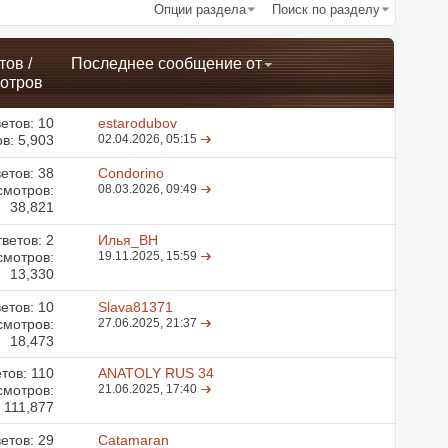
Опции раздела
Поиск по разделу
тов
/
Последнее сообщение от
отров
етов:
10
estarodubov
в: 5,903
02.04.2026,
05:15
етов:
38
Condorino
смотров:
08.03.2026,
09:49
38,821
ветов:
2
Илья_ВН
смотров:
19.11.2025,
15:59
13,330
етов:
10
Slava81371
смотров:
27.06.2025,
21:37
18,473
етов:
110
ANATOLY RUS 34
смотров:
21.06.2025,
17:40
111,877
етов:
29
Catamaran