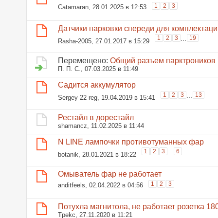
1
2
3
Catamaran
, 28.01.2025 в 12:53
Датчики парковки спереди для комплектаци
1
2
3
...
19
Rasha-2005
, 27.01.2017 в 15:29
Перемещено:
Общий разъем парктроников
П. П. С.
, 07.03.2025 в 11:49
Садится аккумулятор
1
2
3
...
13
Sergey 22 reg
, 19.04.2019 в 15:41
Рестайл в дорестайл
shamancz
, 11.02.2025 в 11:44
N LINE лампочки противотуманных фар
1
2
3
...
6
botanik
, 28.01.2021 в 18:22
Омыватель фар не работает
1
2
3
anditfeels
, 02.04.2022 в 04:56
Потухла магнитола, не работает розетка 18
Tpekc
, 27.11.2020 в 11:21