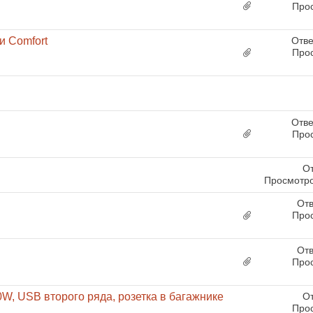
Про
и Comfort
Отве
Про
Отве
Про
От
Просмотро
Отв
Про
Отв
Про
0W, USB второго ряда, розетка в багажнике
От
Про