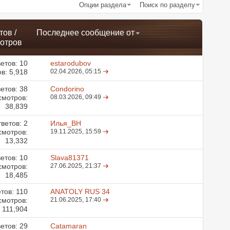
Опции раздела
Поиск по разделу
тов
/
Последнее сообщение от
отров
етов:
10
estarodubov
в: 5,918
02.04.2026,
05:15
етов:
38
Condorino
смотров:
08.03.2026,
09:49
38,839
ветов:
2
Илья_ВН
смотров:
19.11.2025,
15:59
13,332
етов:
10
Slava81371
смотров:
27.06.2025,
21:37
18,485
етов:
110
ANATOLY RUS 34
смотров:
21.06.2025,
17:40
111,904
етов:
29
Catamaran