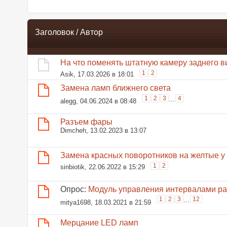
Заголовок
/
Автор
На что поменять штатную камеру заднего ви
1
2
Asik
, 17.03.2026 в 18:01
Замена ламп ближнего света
1
2
3
...
4
alegg
, 04.06.2024 в 08:48
Разъем фары
Dimcheh
, 13.02.2023 в 13:07
Замена красных поворотников на желтые у
1
2
sinbiotik
, 22.06.2022 в 15:29
Опрос:
Модуль управления интервалами ра
1
2
3
...
12
mitya1698
, 18.03.2021 в 21:59
Мерцание LED ламп