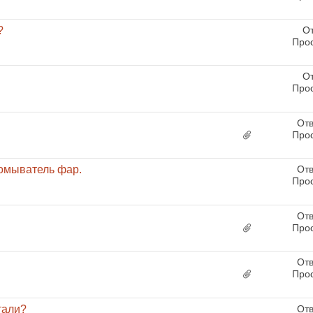
?
От
Про
От
Про
Отв
Про
 омыватель фар.
Отв
Про
Отв
Про
Отв
Про
тали?
Отв