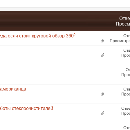
Отве
Просм
да если стоит круговой обзор 360⁰
Отв
Просмотро
Отв
Про
От
Про
 американца
Отв
Про
боты стеклоочиститилей
Отв
Про
Отв