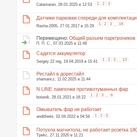
1
2
3
Catamaran
, 28.01.2025 в 12:53
Датчики парковки спереди для комплектаци
1
2
3
...
19
Rasha-2005
, 27.01.2017 в 15:29
Перемещено:
Общий разъем парктроников
П. П. С.
, 07.03.2025 в 11:49
Садится аккумулятор
1
2
3
...
13
Sergey 22 reg
, 19.04.2019 в 15:41
Рестайл в дорестайл
shamancz
, 11.02.2025 в 11:44
N LINE лампочки противотуманных фар
1
2
3
...
6
botanik
, 28.01.2021 в 18:22
Омыватель фар не работает
1
2
3
anditfeels
, 02.04.2022 в 04:56
Потухла магнитола, не работает розетка 18
Tpekc
, 27.11.2020 в 11:21