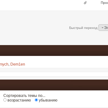
Про
Эл
Быстрый переход
imych
,
Dem1en
Сортировать темы по...
возрастанию
убыванию