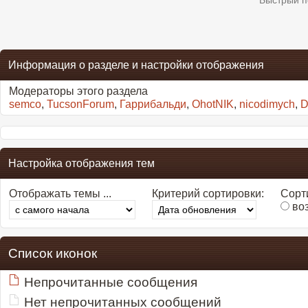
Быстрый п
Информация о разделе и настройки отображения
Модераторы этого раздела
semco
,
TucsonForum
,
Гаррибальди
,
OhotNIK
,
nicodimych
,
D
Настройка отображения тем
Отображать темы ...
Критерий сортировки:
Сорти
во
Список иконок
Непрочитанные сообщения
Нет непрочитанных сообщений