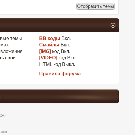
овые темы
BB коды
Вкл.
емах
Смайлы
Вкл.
 вложения
[IMG]
код
Вкл.
ть свои
[VIDEO]
код
Вкл.
HTML код
Выкл.
Правила форума
 ↑
020:
Carot