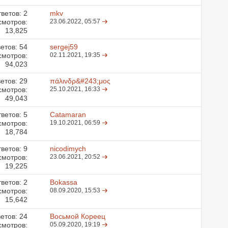
ветов:
2
mkv
смотров:
23.06.2022,
05:57
13,825
етов:
54
sergej59
смотров:
02.11.2021,
19:35
94,023
етов:
29
πάλινδρ&#243;μος
смотров:
25.10.2021,
16:33
49,043
ветов:
5
Catamaran
смотров:
19.10.2021,
06:59
18,784
ветов:
9
nicodimych
смотров:
23.06.2021,
20:52
19,225
ветов:
2
Bokassa
смотров:
08.09.2020,
15:53
15,642
етов:
24
Восьмой Кореец
смотров:
05.09.2020,
19:19