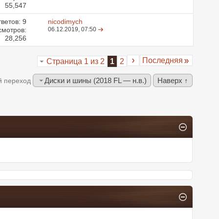
55,547
ветов:
9
nicodimych
смотров:
06.12.2019,
07:50
28,256
Последняя
Страница 1 из 2
1
2
Диски и шины (2018 FL — н.в.)
Наверх ↑
й переход