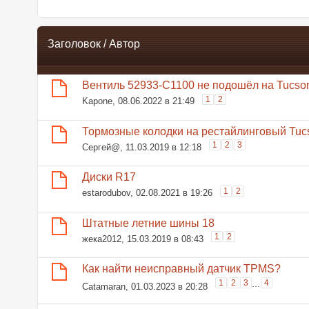
Заголовок
/
Автор
Вентиль 52933-С1100 не подошёл на Tucson
1
2
Kapone
, 08.06.2022 в 21:49
Тормозные колодки на рестайлинговый Tuc
1
2
3
Сергей@
, 11.03.2019 в 12:18
Диски R17
1
2
estarodubov
, 02.08.2021 в 19:26
Штатные летние шины 18
1
2
жека2012
, 15.03.2019 в 08:43
Как найти неисправный датчик TPMS?
1
2
3
...
4
Catamaran
, 01.03.2023 в 20:28