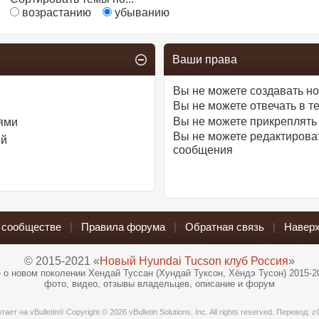
возрастанию
убыванию
Ваши права
Вы
не можете
создавать н
Вы
не можете
отвечать в т
Вы
не можете
прикреплять
ями
Вы
не можете
редактирова
ий
сообщения
 сообществе
|
Правила форума
|
Обратная связь
|
Наверх
© 2015-2021 «
Новый Hyundai Tucson клуб Россия
»
 о новом поколении Хендай Туссан (Хундай Туксон, Хёндэ Тусон) 2015-2
фото, видео, отзывы владельцев, описание и форум
отает на
vBulletin®
Copyright © 2026 vBulletin Solutions, Inc. All rights reserved. Перевод:
z