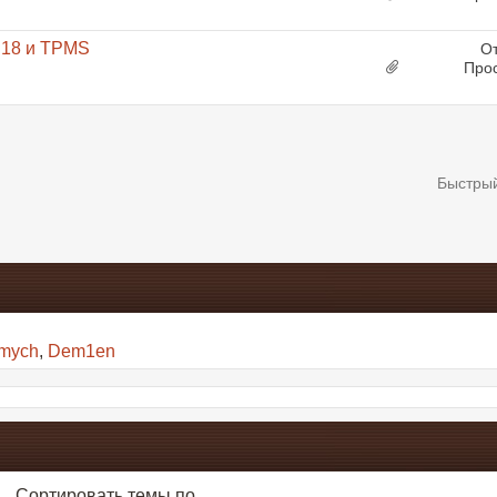
R18 и TPMS
От
Про
Быстры
imych
,
Dem1en
Сортировать темы по...