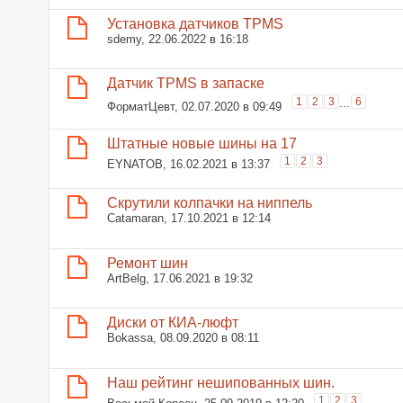
Установка датчиков TPMS
sdemy
, 22.06.2022 в 16:18
Датчик TPMS в запаске
1
2
3
...
6
ФорматЦевт
, 02.07.2020 в 09:49
Штатные новые шины на 17
1
2
3
EYNATOB
, 16.02.2021 в 13:37
Скрутили колпачки на ниппель
Catamaran
, 17.10.2021 в 12:14
Ремонт шин
ArtBelg
, 17.06.2021 в 19:32
Диски от КИА-люфт
Bokassa
, 08.09.2020 в 08:11
Наш рейтинг нешипованных шин.
1
2
3
Восьмой Кореец
, 25.09.2019 в 12:20