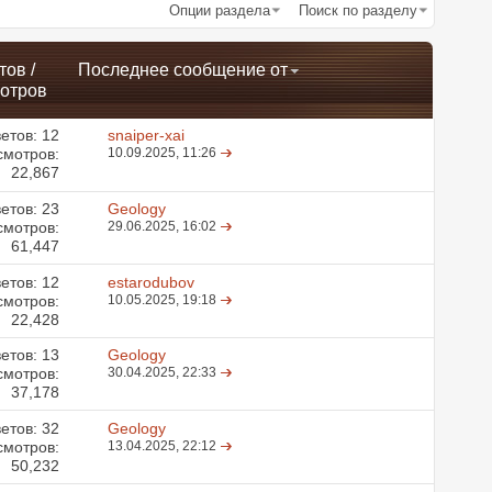
Опции раздела
Поиск по разделу
тов
/
Последнее сообщение от
отров
етов:
12
snaiper-xai
смотров:
10.09.2025,
11:26
22,867
етов:
23
Geology
смотров:
29.06.2025,
16:02
61,447
етов:
12
estarodubov
смотров:
10.05.2025,
19:18
22,428
етов:
13
Geology
смотров:
30.04.2025,
22:33
37,178
етов:
32
Geology
смотров:
13.04.2025,
22:12
50,232