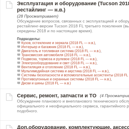
Эксплуатация и оборудование (Tucson 201
рестайлинг — н.в.)
(28 Просматривает)
Обсуждение вопросов, связанных с эксплуатацией и обо
рестайлинг-версии Tucson 2018 FL третьего поколения (вы
середины 2018 и по настоящее время).
Подразделы:
Кузов, остекление и зеркала (2018 FL — н.в.)
,
Интерьер и багажник (2018 FL — н.в.)
,
Двигатель и топливная система (2018 FL — н.в.)
,
Трансмиссия автомобиля (2018 FL — н.в.)
,
Подвеска, тормоза и рулевое (2018 FL — н.в.)
,
Электрооборудование и свет (2018 FL — н.в.)
,
Вентиляция и отопление (2018 FL — н.в.)
,
Мультимедийная система и акустика (2018 FL — н.в.)
,
Системы безопасности и вспомогательные ассистенты (2018 FL 
Противоугонные и охранные системы (2018 FL — н.в.)
,
Диски и шины (2018 FL — н.в.)
Сервис, ремонт, запчасти и ТО
(4 Просматри
Обсуждение планового и внепланового технического обсл
официального и неофициального сервиса, гарантийного р
подобного.
Доп.оборудование, комплектующие, аксес