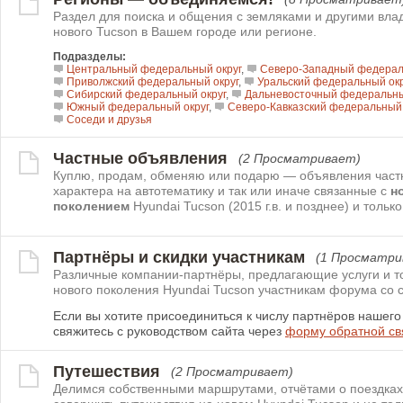
Раздел для поиска и общения с земляками и другими вл
нового Tucson в Вашем городе или регионе.
Подразделы:
Центральный федеральный округ
,
Северо-Западный федерал
Приволжский федеральный округ
,
Уральский федеральный окр
Сибирский федеральный округ
,
Дальневосточный федеральны
Южный федеральный округ
,
Северо-Кавказский федеральный 
Соседи и друзья
Частные объявления
(2 Просматривает)
Куплю, продам, обменяю или подарю — объявления част
характера на автотематику и так или иначе связанные с
н
поколением
Hyundai Tucson (2015 г.в. и позднее) и только
Партнёры и скидки участникам
(1 Просматри
Различные компании-партнёры, предлагающие услуги и т
нового поколения Hyundai Tucson участникам форума со с
Если вы хотите присоединиться к числу партнёров нашег
свяжитесь с руководством сайта через
форму обратной св
Путешествия
(2 Просматривает)
Делимся собственными маршрутами, отчётами о поездках