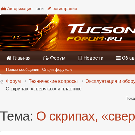
Авторизация
или
регистрация
Главная
Форум
Новости
Об а
Новые сообщения
Опции форума
Форум
Технические вопросы
Эксплуатация и обору
О скрипах, «сверчках» и пластике
Пока
Тема:
О скрипах, «свер