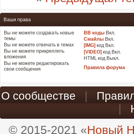
Ваши права
Вы
не можете
создавать новые
BB коды
Вкл.
темы
Смайлы
Вкл.
Вы
не можете
отвечать в темах
[IMG]
код
Вкл.
Вы
не можете
прикреплять
[VIDEO]
код
Вкл.
вложения
HTML код
Выкл.
Вы
не можете
редактировать
Правила форума
свои сообщения
О сообществе
|
Прави
|
© 2015-2021 «
Новый H