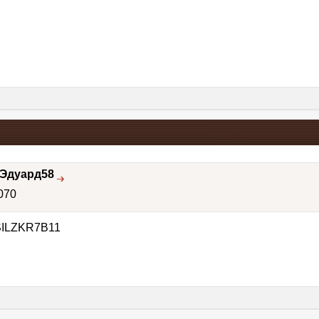
Эдуард58
070
SILZKR7B11