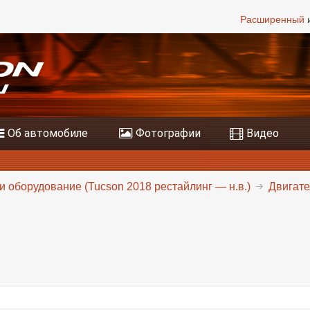
Расширенный
и
Об автомобиле
Фотографии
Видео
и оборудование (Tucson 2018 рестайлинг — н.в.)
Двигате