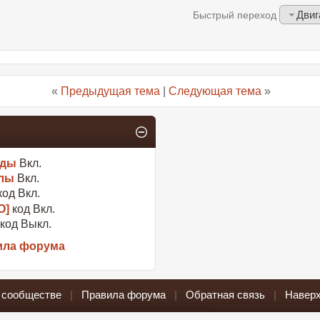
Двиг
Быстрый переход
«
Предыдущая тема
|
Следующая тема
»
оды
Вкл.
лы
Вкл.
код
Вкл.
O]
код
Вкл.
 код
Выкл.
ила форума
 сообществе
|
Правила форума
|
Обратная связь
|
Наверх