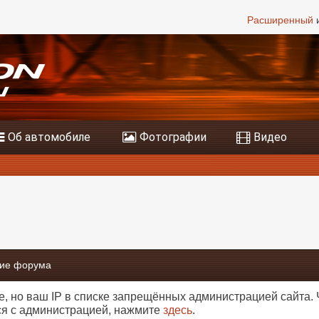
Расширенный
и
Об автомобиле
Фотографии
Видео
ие форума
е, но ваш IP в списке запрещённых администрацией сайта.
ся с администрацией, нажмите
здесь
.