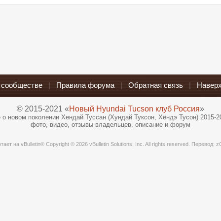
 сообществе
|
Правила форума
|
Обратная связь
|
Наверх
© 2015-2021 «
Новый Hyundai Tucson клуб Россия
»
 о новом поколении Хендай Туссан (Хундай Туксон, Хёндэ Тусон) 2015-2
фото, видео, отзывы владельцев, описание и форум
отает на
vBulletin®
Copyright © 2026 vBulletin Solutions, Inc. All rights reserved. Перевод:
z