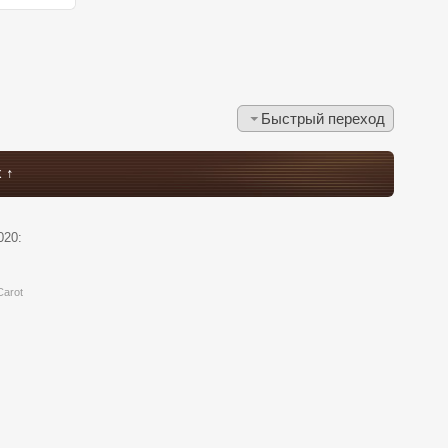
Быстрый переход
 ↑
020:
Carot