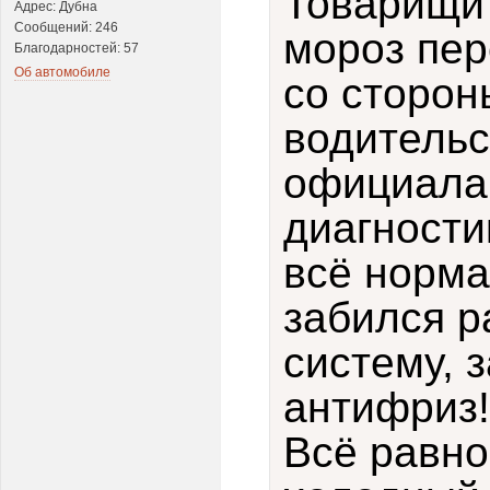
Товарищи 
Адрес: Дубна
Сообщений: 246
мороз пер
Благодарностей: 57
Об автомобиле
со сторон
водительс
официала
диагности
всё норма
забился р
систему, 
антифриз!
Всё равно