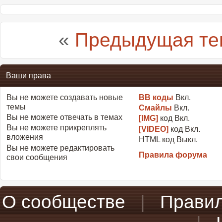
«
Предыдущая те
Ваши права
Вы
не можете
создавать новые
BB коды
Вкл.
темы
Смайлы
Вкл.
Вы
не можете
отвечать в темах
[IMG]
код
Вкл.
Вы
не можете
прикреплять
[VIDEO]
код
Вкл.
вложения
HTML код
Выкл.
Вы
не можете
редактировать
Правила форума
свои сообщения
О сообществе
|
Прави