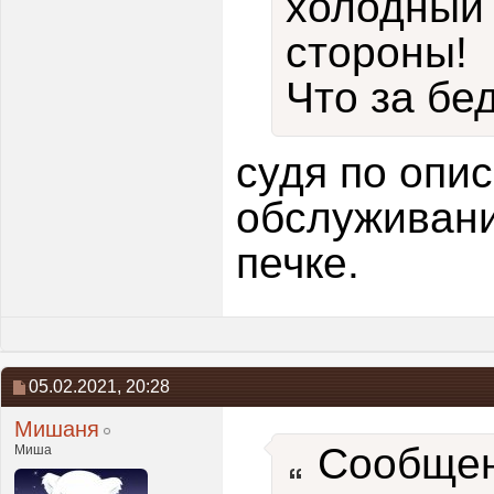
холодный 
стороны!
Что за бе
судя по опи
обслуживани
печке.
05.02.2021,
20:28
Мишаня
Сообщен
Миша