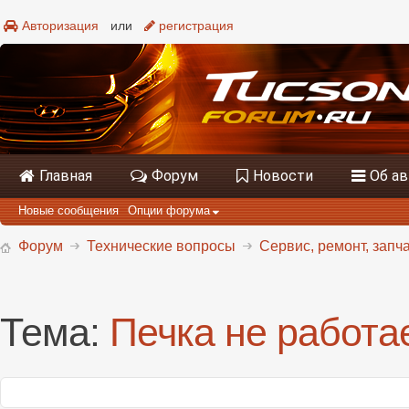
Авторизация
или
регистрация
Главная
Форум
Новости
Об а
Новые сообщения
Опции форума
Форум
Технические вопросы
Сервис, ремонт, запч
Тема:
Печка не работае