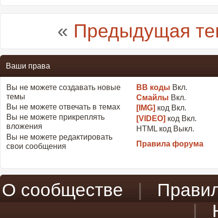
«
Предыдущая те
Ваши права
Вы
не можете
создавать новые
BB коды
Вкл.
темы
Смайлы
Вкл.
Вы
не можете
отвечать в темах
[IMG]
код
Вкл.
Вы
не можете
прикреплять
[VIDEO]
код
Вкл.
вложения
HTML код
Выкл.
Вы
не можете
редактировать
Правила форума
свои сообщения
О сообществе
|
Прави
|