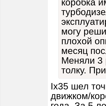
коробка и
турбодизе
эксплуати
могу реши
плохой оп
месяц пос
Меняли 3 
толку. Пр
Ix35 шел то
движком/кор
года. За 5 л