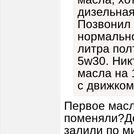
дизельна
Позвонил 
нормально
литра пол
5w30. Ник
масла на 
с движком
Первое масл
поменяли?Д
залили по м