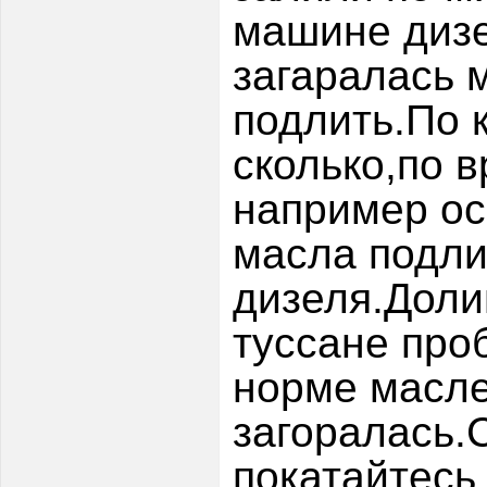
машине дизе
загаралась 
подлить.По 
сколько,по 
например ос
масла подли
дизеля.Доли
туссане про
норме масле
загоралась.
покатайтесь