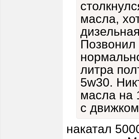
столкнулс
масла, хо
дизельна
Позвонил 
нормально
литра пол
5w30. Ник
масла на 
с движком
накатал 5000