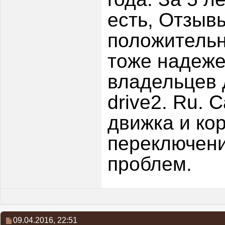
есть, Отзыв
положительн
тоже надеже
владельцев д
drive2. Ru. 
движка и ко
переключени
проблем.
09.04.2016,
22:51