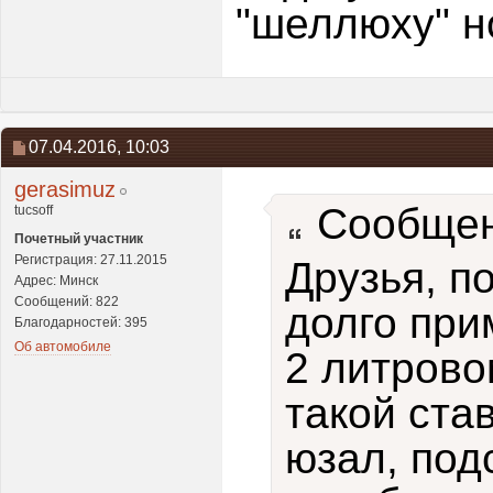
"шеллюху" н
07.04.2016,
10:03
gerasimuz
Сообщен
tucsoff
Почетный участник
Регистрация: 27.11.2015
Друзья, п
Адрес: Минск
Сообщений: 822
долго при
Благодарностей: 395
Об автомобиле
2 литрово
такой став
юзал, под