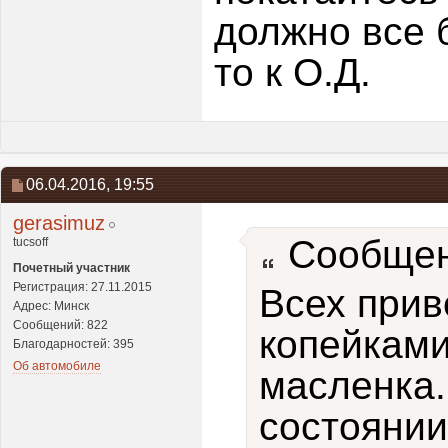
должно все 
то к О.Д.
06.04.2016,
19:55
gerasimuz
Сообщен
tucsoff
Почетный участник
Регистрация: 27.11.2015
Всех прив
Адрес: Минск
Сообщений: 822
копейками
Благодарностей: 395
Об автомобиле
масленка.
состоянии