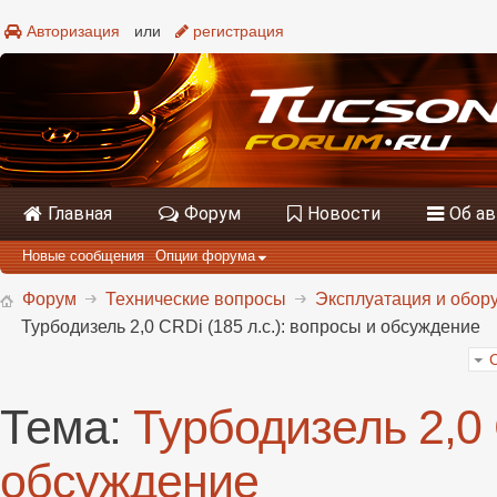
Авторизация
или
регистрация
Главная
Форум
Новости
Об а
Новые сообщения
Опции форума
Форум
Технические вопросы
Эксплуатация и обору
Турбодизель 2,0 CRDi (185 л.с.): вопросы и обсуждение
Тема:
Турбодизель 2,0 
обсуждение