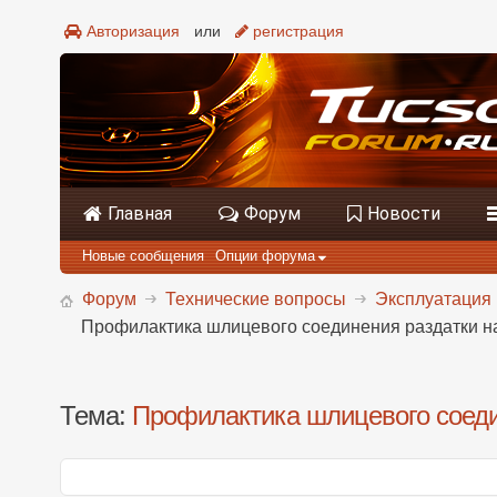
Авторизация
или
регистрация
Главная
Форум
Новости
Новые сообщения
Опции форума
Форум
Технические вопросы
Эксплуатация 
Профилактика шлицевого соединения раздатки н
Тема:
Профилактика шлицевого соеди