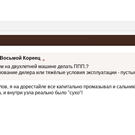
Восьмой Кореец
чем на двухлетней машине делать ППП.?
вание дилера или тяжёлые условия эксплуатации - пусты
йлов, я на дорестайле все капитально промазывал и сальник
а, и внутри узла реально было "сухо"!