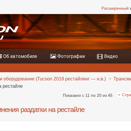
Расширенный
и
Об автомобиле
Фотографии
Видео
и оборудование (Tucson 2018 рестайлинг — н.в.)
Трансми
а рестайле
Стра
Показано с 11 по 20 из 45
нения раздатки на рестайле