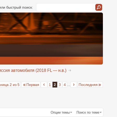
ли быстрый поиск:
ссия автомобиля (2018 FL — н.в.)
ница 2 из 5
Первая
1
2
3
4
...
Последняя
Опции темы
Поиск по теме