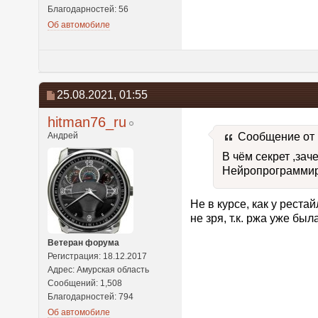
Благодарностей: 56
Об автомобиле
25.08.2021,
01:55
hitman76_ru
Андрей
Сообщение от
В чём секрет ,за
Нейропрограммиро
Не в курсе, как у реста
не зря, т.к. ржа уже был
Ветеран форума
Регистрация: 18.12.2017
Адрес: Амурская область
Сообщений: 1,508
Благодарностей: 794
Об автомобиле