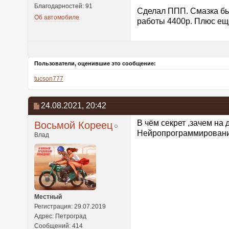
Благодарностей: 91
Сделал ППП. Смазка б
Об автомобиле
работы 4400р. Плюс ещё
Пользователи, оценившие это сообщение:
tucson777
24.08.2021,
20:42
В чём секрет ,зачем на
Восьмой Кореец
Нейропрограммирование
Влад
Местный
Регистрация: 29.07.2019
Адрес: Петроград
Сообщений: 414