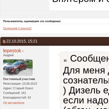
Пользователи, оценившие это сообщение:
Duglasspb
,
Серега42
22.10.2015,
15:21
lepestok
Сообщен
Андрей
Для меня 
сознатель
Постоянный участник
Регистрация: 10.08.2015
) Дизель 
Адрес: Старый Оскол
Сообщений: 161
если надо
Благодарностей: 43
Об автомобиле