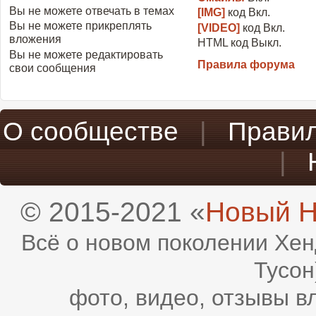
Вы
не можете
отвечать в темах
[IMG]
код
Вкл.
Вы
не можете
прикреплять
[VIDEO]
код
Вкл.
вложения
HTML код
Выкл.
Вы
не можете
редактировать
Правила форума
свои сообщения
О сообществе
|
Прави
|
© 2015-2021 «
Новый H
Всё о новом поколении Хен
Тусон
фото, видео, отзывы в