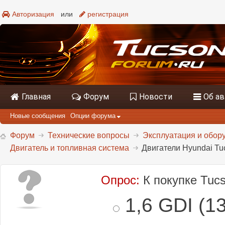
Авторизация
или
регистрация
Главная
Форум
Новости
Об а
Новые сообщения
Опции форума
Форум
Технические вопросы
Эксплуатация и обору
Двигатель и топливная система
Двигатели Hyundai Tu
Опрос:
К покупке Tuc
1,6 GDI (13