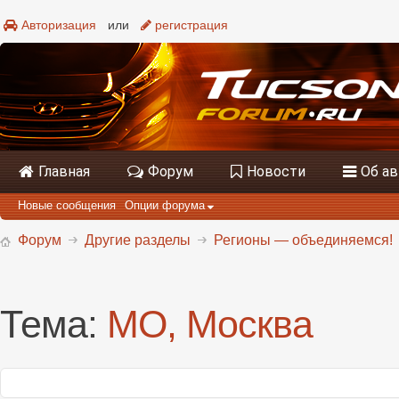
Авторизация
или
регистрация
Главная
Форум
Новости
Об а
Новые сообщения
Опции форума
Форум
Другие разделы
Регионы — объединяемся!
Тема:
МО, Москва