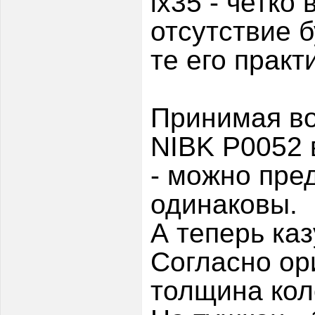
ix35 - четко
отсутствие 
те его практ
Принимая во
NIBK P0052 
- можно пре
одинаковы.
А теперь каз
Согласно ор
толщина кол