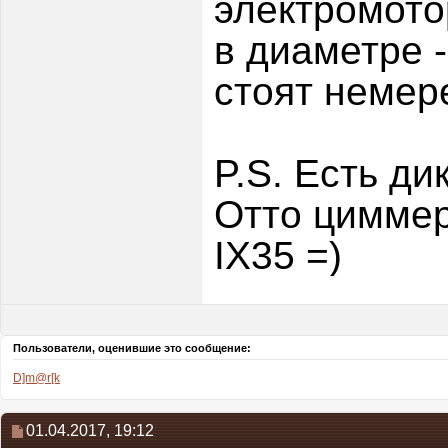
электромото
в диаметре -
стоят немер
P.S. Есть ди
Отто циммерм
IX35 =)
Пользователи, оценившие это сообщение:
D]m@r[k
01.04.2017,
19:12