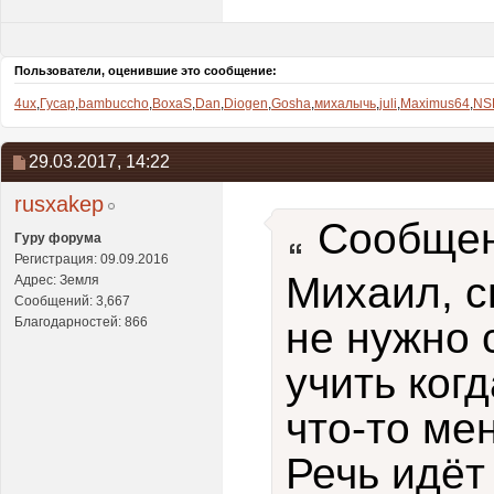
Пользователи, оценившие это сообщение:
4ux
,
Гусар
,
bambuccho
,
BoxaS
,
Dan
,
Diogen
,
Gosha
,
михалычь
,
juli
,
Maximus64
,
NS
29.03.2017,
14:22
rusxakep
Сообщен
Гуру форума
Регистрация: 09.09.2016
Михаил, с
Адрес: Земля
Сообщений: 3,667
Благодарностей: 866
не нужно 
учить ког
что-то мен
Речь идёт