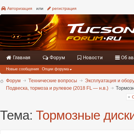
Авторизация
или
регистрация
Главная
Форум
Новости
Об а
Новые сообщения
Опции форума
Форум
Технические вопросы
Эксплуатация и обору
Подвеска, тормоза и рулевое (2018 FL — н.в.)
Тормозн
Тема:
Тормозные диски