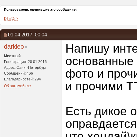
Пользователи, оценившие это сообщение:
D]m@r[k
01.04.2017,
00:04
Напишу инт
darkleo
Местный
основанные 
Регистрация: 20.01.2016
Адрес: Санкт-Петербург
фото и проч
Сообщений: 466
Благодарностей: 294
и прочими Т
Об автомобиле
Есть дикое 
оправдается 
что хендай\