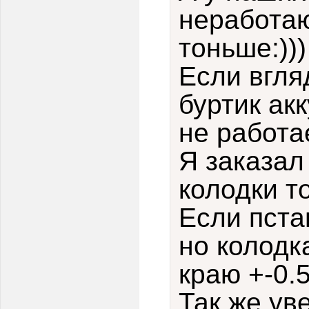
неработа
тоньше:)))
Если вгля
буртик ак
не работа
Я заказал
колодки т
Если пста
но колодк
краю +-0.
Так же ув