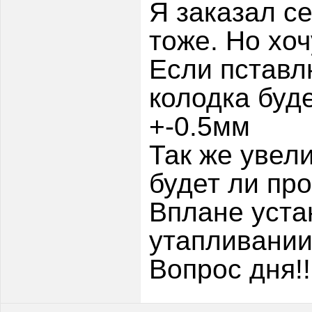
Я заказал се
тоже. Но хо
Если пставлю
колодка буд
+-0.5мм
Так же увел
будет ли пр
Вплане уста
утапливани
Вопрос дня!!