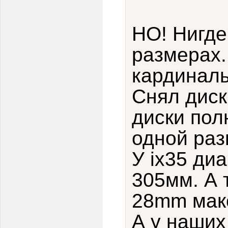
НО! Нигде
размерах
кардиналь
Снял диск
диски пол
одной раз
У ix35 ди
305мм. А 
28mm макс
А у наших