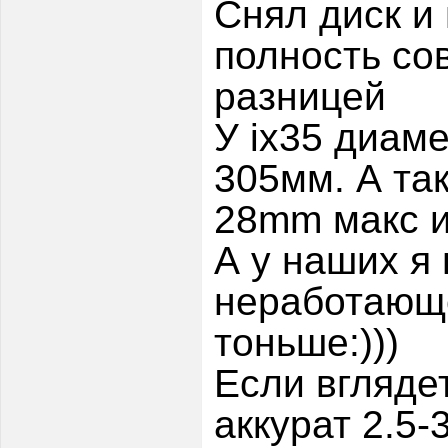
Снял диск и
полность сов
разницей
У ix35 диам
305мм. А та
28mm макс и
А у наших я
неработающе
тоньше:)))
Если вгляде
аккурат 2.5-