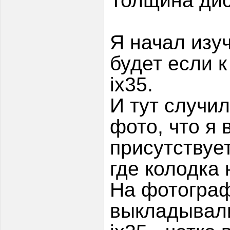
Толщина дис
Я начал изу
будет если к
ix35.
И тут случил
фото, что я
присутствует
где колодка 
На фотограф
выкладывали