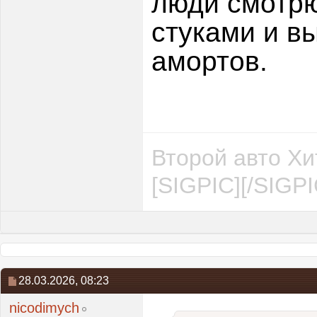
люди смотрю
стуками и в
амортов.
Второй авто Хи
[SIGPIC][/SIGPI
28.03.2026,
08:23
nicodimych