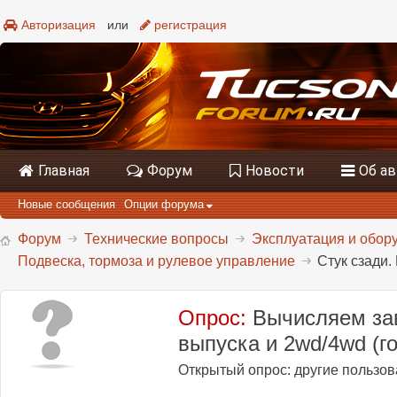
Авторизация
или
регистрация
Главная
Форум
Новости
Об а
Новые сообщения
Опции форума
Форум
Технические вопросы
Эксплуатация и обору
Подвеска, тормоза и рулевое управление
Стук сзади.
Опрос:
Вычисляем зав
выпуска и 2wd/4wd (го
Открытый опрос: другие пользова