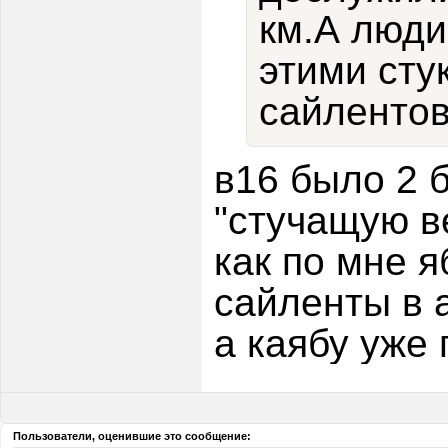
км.А люди
этими сту
сайлентов
в16 было 2 б
"стучащую в
как по мне 
сайленты в 
а каябу уже 
Пользователи, оценившие это сообщение: