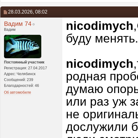
28.03.2026,
08:02
nicodimych
Вадим 74
Вадим
буду менять
nicodimych
Постоянный участник
Регистрация: 27.04.2017
родная проб
Адрес: Челябинск
Сообщений: 239
думаю опоры
Благодарностей: 46
Об автомобиле
или раз уж з
не оригинал
дослужили б