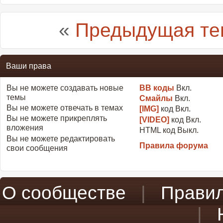
«
Предыдущая те
Ваши права
Вы
не можете
создавать новые
BB коды
Вкл.
темы
Смайлы
Вкл.
Вы
не можете
отвечать в темах
[IMG]
код
Вкл.
Вы
не можете
прикреплять
[VIDEO]
код
Вкл.
вложения
HTML код
Выкл.
Вы
не можете
редактировать
Правила форума
свои сообщения
О сообществе
|
Прави
|