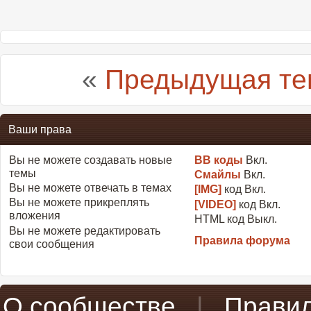
«
Предыдущая те
Ваши права
Вы
не можете
создавать новые
BB коды
Вкл.
темы
Смайлы
Вкл.
Вы
не можете
отвечать в темах
[IMG]
код
Вкл.
Вы
не можете
прикреплять
[VIDEO]
код
Вкл.
вложения
HTML код
Выкл.
Вы
не можете
редактировать
Правила форума
свои сообщения
О сообществе
|
Прави