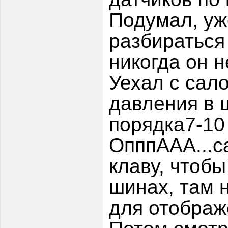
Подумал, уж
разбираться
никогда он н
Уехал с сал
давления в 
порядка7-10 
ОпппААА...с
клаву, чтоб
шинах, там 
для отображе