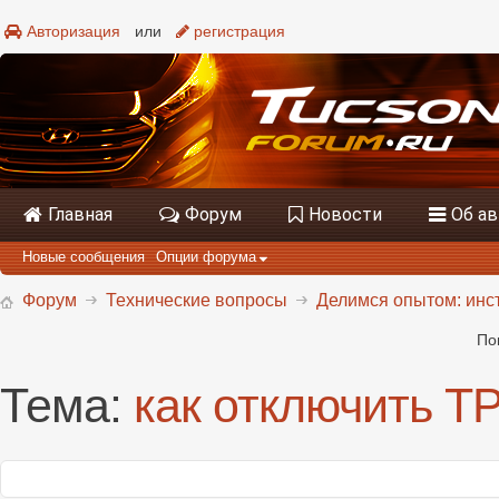
Авторизация
или
регистрация
Главная
Форум
Новости
Об а
Новые сообщения
Опции форума
Форум
Технические вопросы
Делимся опытом: инс
По
Тема:
как отключить T