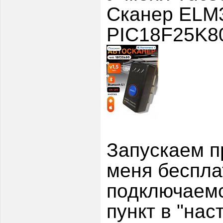
Сканер ELM3
PIC18F25K80
Запускаем п
меня беспла
подключаемс
пункт в "нас