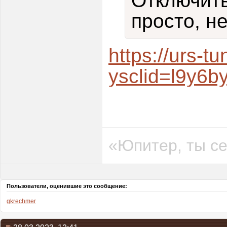
Отключить
просто, н
https://urs-tu
ysclid=l9y6
«Юпитер, ты се
Пользователи, оценившие это сообщение:
gkrechmer