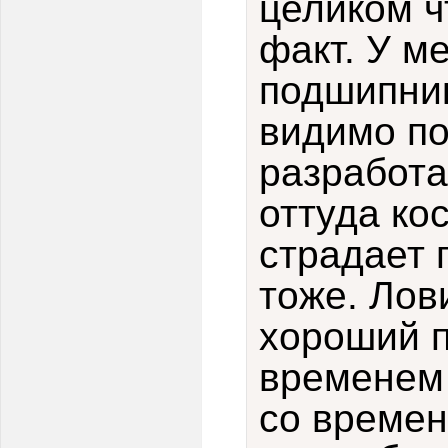
целиком ч
факт. У м
подшипник
видимо по
разработа
оттуда ко
страдает 
тоже. Лов
хороший 
временем
со времен