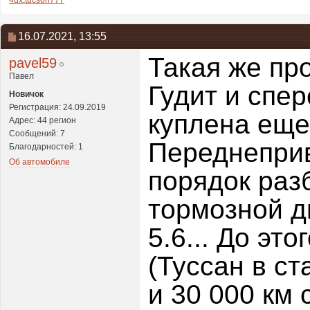
4ux
,
tucson777
16.07.2021,
13:55
Такая же про
pavel59
Павел
Гудит и спер
Новичок
Регистрация: 24.09.2019
куплена еще
Адрес: 44 регион
Сообщений: 7
Переднеприв
Благодарностей: 1
Об автомобиле
порядок разб
тормозной д
5.6... До эт
(Туссан в ст
и 30 000 км 