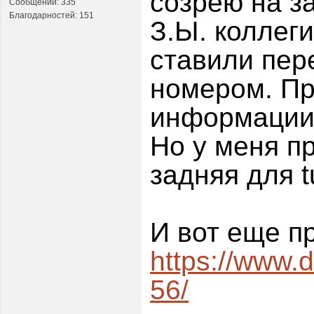
созрею на з
Сообщений: 335
Благодарностей: 151
З.Ы. коллег
ставили пер
номером. Пр
информации
Но у меня п
задняя для tu
И вот еще п
https://www.
56/