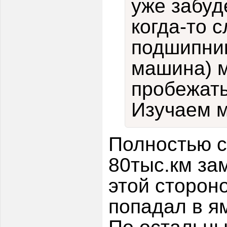
уже забуд
когда-то 
подшипник
машина) 
пробежать
Изучаем м
Полностью с
80тыс.км за
этой сторон
попадал в я