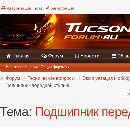
Авторизация
или
регистрация
Главная
Форум
Новости
Об а
Новые сообщения
Опции форума
Форум
Технические вопросы
Эксплуатация и обору
Подшипник передней ступицы
Ст
Тема:
Подшипник пере