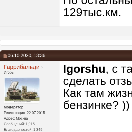
По остальны
129тыс.км.
06.10.2020,
13:36
Igorshu
, с 
Гаррибальди
Игорь
сделать отз
Как там жиз
бензинке? ))
Модератор
Регистрация: 22.07.2015
Адрес: Москва
Сообщений: 1,915
Благодарностей: 1,349