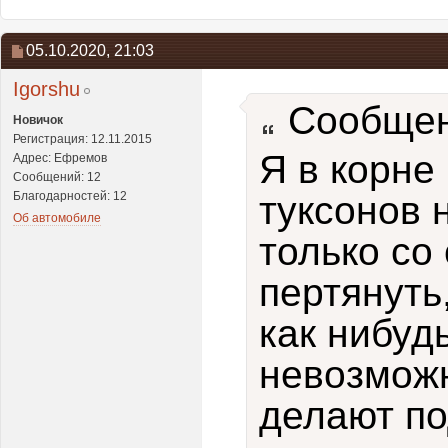
05.10.2020,
21:03
Igorshu
Сообщен
Новичок
Регистрация: 12.11.2015
Я в корне
Адрес: Ефремов
Сообщений: 12
Благодарностей: 12
туксонов 
Об автомобиле
только со
пертянуть
как нибуд
невозможн
делают по