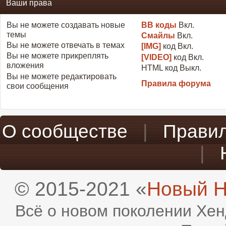
Ваши права
Вы
не можете
создавать новые
BB коды
Вкл.
темы
Смайлы
Вкл.
Вы
не можете
отвечать в темах
[IMG]
код
Вкл.
Вы
не можете
прикреплять
[VIDEO]
код
Вкл.
вложения
HTML код
Выкл.
Вы
не можете
редактировать
Правила форума
свои сообщения
О сообществе
|
Прави
|
© 2015-2021 «
Новый H
Всё о новом поколении Хен