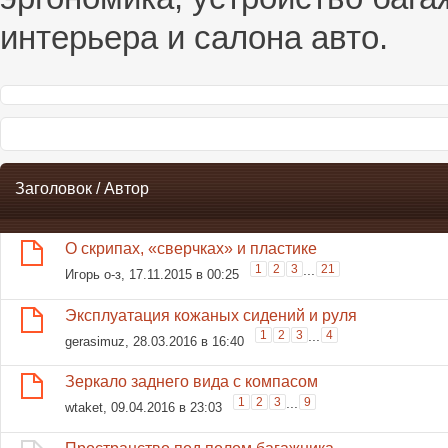
интерьера и салона авто.
Заголовок
/
Автор
О скрипах, «сверчках» и пластике
1
2
3
...
21
Игорь о-з
, 17.11.2015 в 00:25
Эксплуатация кожаных сидений и руля
1
2
3
...
4
gerasimuz
, 28.03.2016 в 16:40
Зеркало заднего вида с компасом
1
2
3
...
9
wtaket
, 09.04.2016 в 23:03