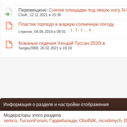
Перемещено:
Снятие площадки под левую ногу, N-
ChuK
, 12.11.2021 в 15:30
Пластик торпедо в жаркую солнечную погоду.
1
2
3
...
6
стрелок
, 04.06.2019 в 09:01
Кожаные сидения Хендай Туссан 2020г.в
Sergey2908
, 26.02.2021 в 19:19
Информация о разделе и настройки отображения
Модераторы этого раздела
semco
,
TucsonForum
,
Гаррибальди
,
OhotNIK
,
nicodimych
,
D