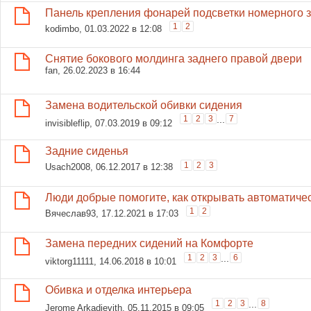
Панель крепления фонарей подсветки номерного 
1
2
kodimbo
, 01.03.2022 в 12:08
Снятие бокового молдинга заднего правой двери
fan
, 26.02.2023 в 16:44
Замена водительской обивки сидения
1
2
3
...
7
invisibleflip
, 07.03.2019 в 09:12
Задние сиденья
1
2
3
Usach2008
, 06.12.2017 в 12:38
Люди добрые помогите, как открывать автоматиче
1
2
Вячеслав93
, 17.12.2021 в 17:03
Замена передних сидений на Комфорте
1
2
3
...
6
viktorg11111
, 14.06.2018 в 10:01
Обивка и отделка интерьера
1
2
3
...
8
Jerome Arkadievith
, 05.11.2015 в 09:05