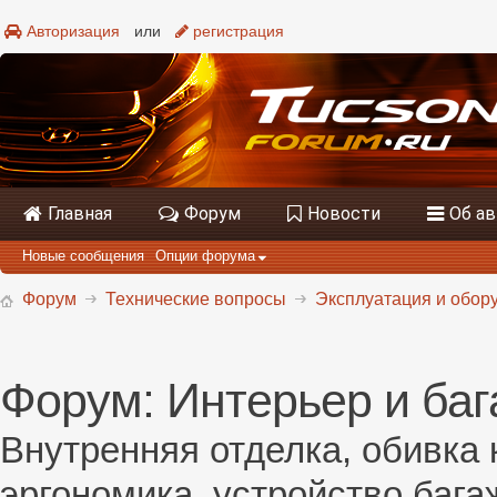
Авторизация
или
регистрация
Главная
Форум
Новости
Об а
Новые сообщения
Опции форума
Форум
Технические вопросы
Эксплуатация и обору
Форум:
Интерьер и ба
Внутренняя отделка, обивка 
эргономика, устройство баг