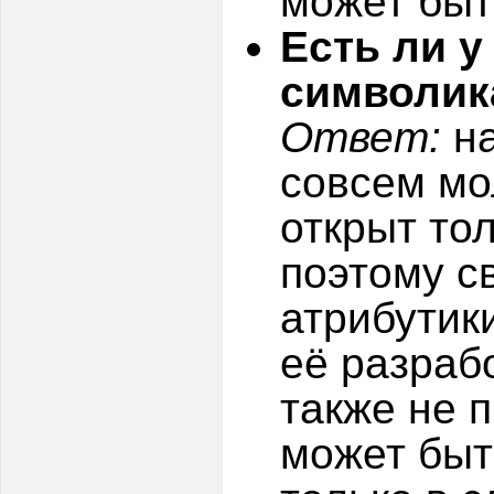
может быт
Есть ли у
символик
Ответ:
на
совсем м
открыт тол
поэтому с
атрибутики
её разраб
также не 
может быт