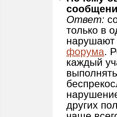
сообщен
Ответ:
со
только в 
нарушают
форума
. 
каждый уч
выполнять
беспрекос
нарушение
других по
чаще всег