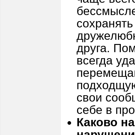
бессмысл
сохранять
дружелюбн
друга. По
всегда уд
перемещаю
подходщую
свои сооб
себе в пр
Каково на
нарушени