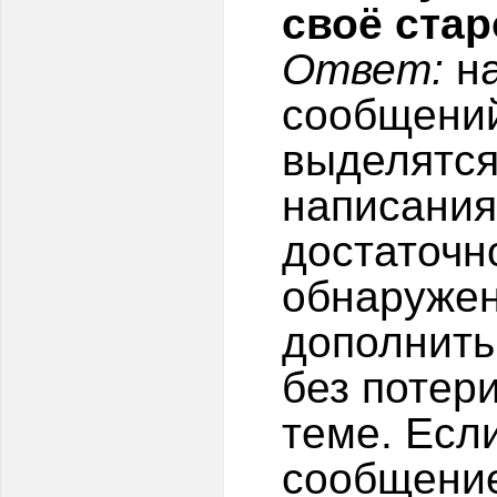
своё ста
Ответ:
на
сообщений
выделятся
написания
достаточн
обнаруже
дополнить
без потер
теме. Есл
сообщение