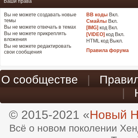
Ваши права
Вы
не можете
создавать новые
BB коды
Вкл.
темы
Смайлы
Вкл.
Вы
не можете
отвечать в темах
[IMG]
код
Вкл.
Вы
не можете
прикреплять
[VIDEO]
код
Вкл.
вложения
HTML код
Выкл.
Вы
не можете
редактировать
Правила форума
свои сообщения
О сообществе
|
Прави
|
© 2015-2021 «
Новый H
Всё о новом поколении Хен