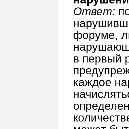
Ответ:
по
нарушивш
форуме, л
нарушающи
в первый 
предупреж
каждое на
начислять
определе
количеств