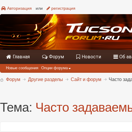
Авторизация
или
регистрация
Главная
Форум
Новости
Об а
Новые сообщения
Опции форума
Форум
Другие разделы
Сайт и форум
Часто зад
Тема:
Часто задаваем