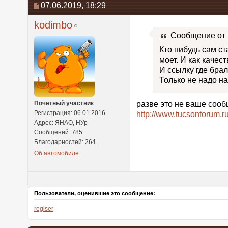
07.06.2019,
18:29
kodimbo
Сообщение от
Кто нибудь сам ст
моет. И как качес
И ссылку где брал
Только не надо н
Почетный участник
разве это не ваше соо
Регистрация: 06.01.2016
http://www.tucsonforum.r
Адрес: ЯНАО, НУр
Сообщений: 785
Благодарностей: 264
Об автомобиле
Пользователи, оценившие это сообщение:
regiser