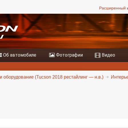
Расширенный
и
Об автомобиле
Фотографии
Видео
и оборудование (Tucson 2018 рестайлинг — н.в.)
Интерье