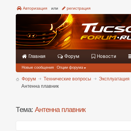
Авторизация
или
регистрация
Главная
Форум
Новости
Новые сообщения
Опции форума
Форум
Технические вопросы
Эксплуатация 
Антенна плавник
Тема:
Антенна плавник