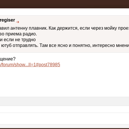
regiser
авил антенну плавник. Как держится, если через мойку про
тво приема радио.
и если не трудно
а ютуб отправлять. Там все ясно и понятно, интересно мне
бщение?
u/forum/show...ll=1#post78985