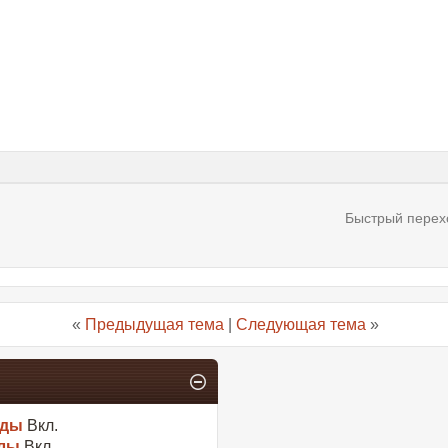
Быстрый перех
«
Предыдущая тема
|
Следующая тема
»
оды
Вкл.
лы
Вкл.