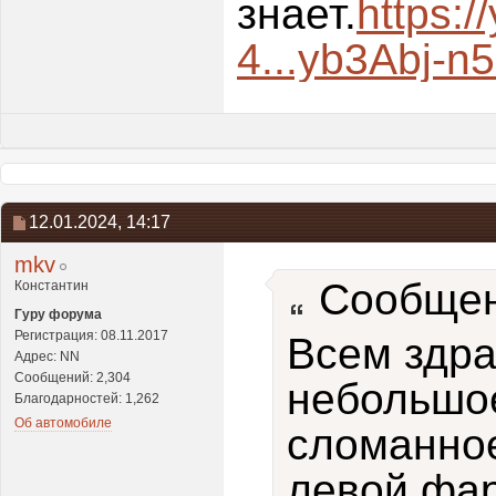
знает.
https:
4...yb3Abj-n5
12.01.2024,
14:17
mkv
Сообщен
Константин
Гуру форума
Регистрация: 08.11.2017
Всем здра
Адрес: NN
Сообщений: 2,304
небольшое
Благодарностей: 1,262
Об автомобиле
сломанно
левой фар