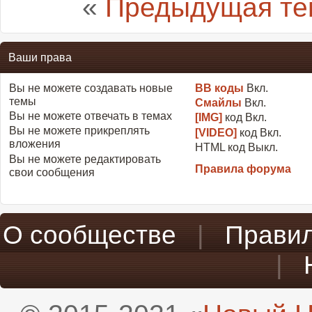
«
Предыдущая те
Ваши права
Вы
не можете
создавать новые
BB коды
Вкл.
темы
Смайлы
Вкл.
Вы
не можете
отвечать в темах
[IMG]
код
Вкл.
Вы
не можете
прикреплять
[VIDEO]
код
Вкл.
вложения
HTML код
Выкл.
Вы
не можете
редактировать
Правила форума
свои сообщения
О сообществе
|
Прави
|