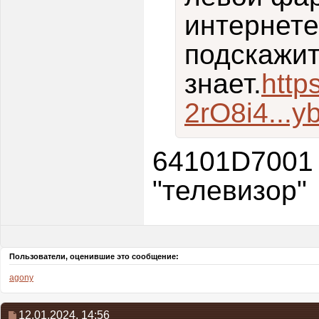
интернете
подскажит
знает.
http
2rO8i4...y
64101D7001 
"телевизор"
Пользователи, оценившие это сообщение:
agony
12.01.2024,
14:56