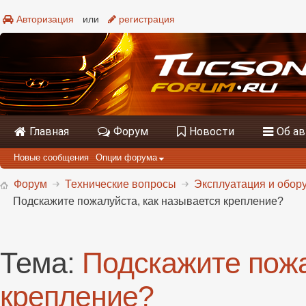
Авторизация
или
регистрация
Главная
Форум
Новости
Об а
Новые сообщения
Опции форума
Форум
Технические вопросы
Эксплуатация и обору
Подскажите пожалуйста, как называется крепление?
Тема:
Подскажите пожа
крепление?