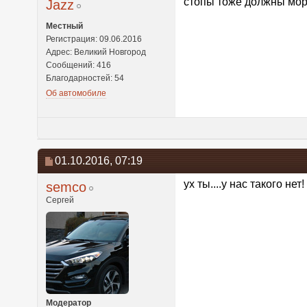
стопы тоже должны мор
Jazz
Местный
Регистрация: 09.06.2016
Адрес: Великий Новгород
Сообщений: 416
Благодарностей: 54
Об автомобиле
01.10.2016,
07:19
ух ты....у нас такого нет!
semco
Сергей
Модератор