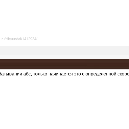
.ru/r/hyundai/1412934/
атывании абс, только начинается это с определенной скоро