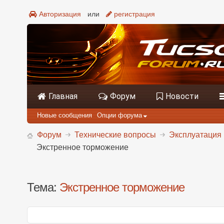
Авторизация
или
регистрация
Главная
Форум
Новости
Новые сообщения
Опции форума
Форум
Технические вопросы
Эксплуатация 
Экстренное торможение
Тема:
Экстренное торможение