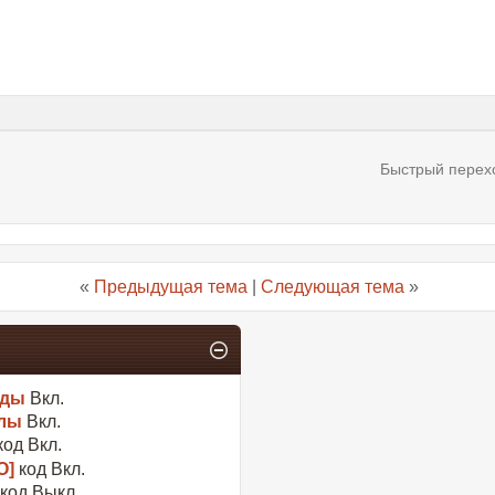
Быстрый перех
«
Предыдущая тема
|
Следующая тема
»
оды
Вкл.
лы
Вкл.
код
Вкл.
O]
код
Вкл.
 код
Выкл.