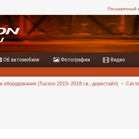
Расширенный
и
Об автомобиле
Фотографии
Видео
и оборудование (Tucson 2015–2018 г.в., дорестайл)
Систе