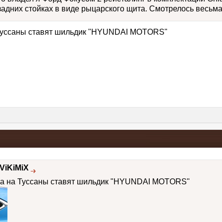
адних стойках в виде рыцарского щита. Смотрелось весьма с
 Туссаны ставят шильдик "HYUNDAI MOTORS"
ViKiMiX
hia на Туссаны ставят шильдик "HYUNDAI MOTORS"