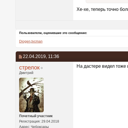
Хе-хе, теперь точно бо
Пользователи, оценившие это сообщение:
Diogen
,
tvcman
22.04.2019,
11:36
На дастере видел тоже 
стрелок
Дмитрий
Почетный участник
Регистрация: 29.04.2018
Адрес: Чебоксары