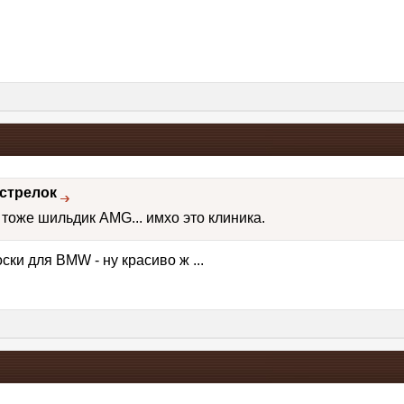
стрелок
тоже шильдик AMG... имхо это клиника.
ки для BMW - ну красиво ж ...