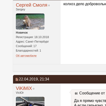
колхоз дело доброволь
Сергей Смоля
Sergey
Новичок
Регистрация: 18.10.2018
Адрес: Санкт-Петербург
Сообщений: 17
Благодарностей: 1
Об автомобиле
22.04.2019,
21:34
ViKiMiX
VictOr
Сообщение от
Да я прямо чувст
А если серьезно, 