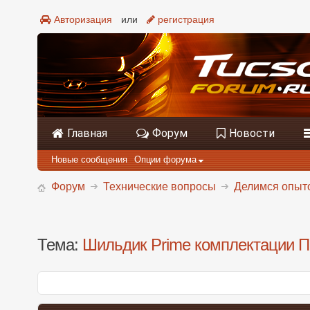
Авторизация
или
регистрация
Главная
Форум
Новости
Новые сообщения
Опции форума
Форум
Технические вопросы
Делимся опыто
Тема:
Шильдик Prime комплектации 