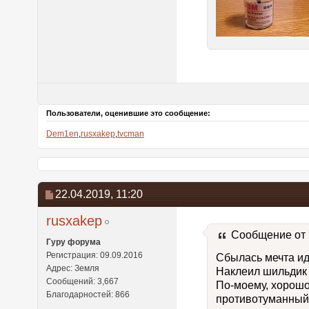
Пользователи, оценившие это сообщение:
Dem1en
,
rusxakep
,
tvcman
22.04.2019,
11:20
rusxakep
Сообщение от
Гуру форума
Регистрация: 09.09.2016
Сбылась мечта иди
Адрес: Земля
Наклеил шильдик p
Сообщений: 3,667
По-моему, хорошо 
Благодарностей: 866
противотуманный 