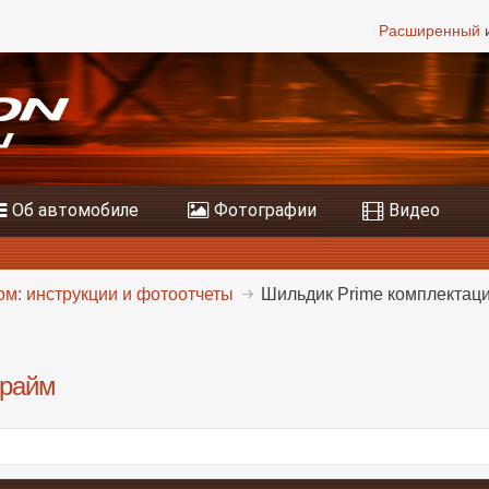
Расширенный
и
Об автомобиле
Фотографии
Видео
м: инструкции и фотоотчеты
Шильдик Prime комплектац
Прайм