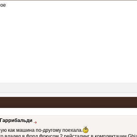
ное
Гаррибальди
вую как машина по-другому поехала.
то владел я Форд Фокусом 2 рейсталинг в комплектации Ghi