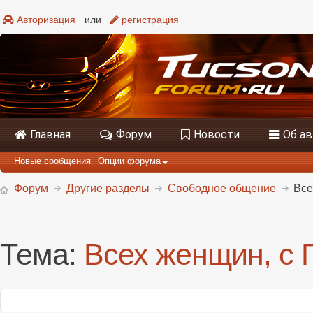
Авторизация
или
регистрация
Главная
Форум
Новости
Об а
Новые сообщения
Опции форума
Форум
Другие разделы
Свободное общение
Все
Тема:
Всех женщин, с 