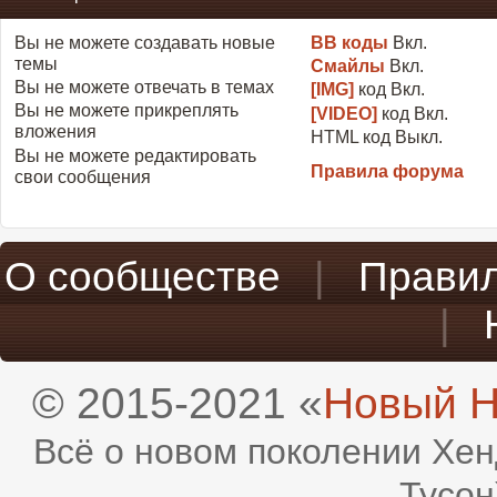
Вы
не можете
создавать новые
BB коды
Вкл.
темы
Смайлы
Вкл.
Вы
не можете
отвечать в темах
[IMG]
код
Вкл.
Вы
не можете
прикреплять
[VIDEO]
код
Вкл.
вложения
HTML код
Выкл.
Вы
не можете
редактировать
Правила форума
свои сообщения
О сообществе
|
Прави
|
© 2015-2021 «
Новый H
Всё о новом поколении Хен
Тусон