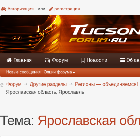
Авторизация
или
регистрация
Главная
Форум
Новости
Об а
Новые сообщения
Опции форума
Форум
Другие разделы
Регионы — объединяемся!
Ярославская область, Ярославль
Тема:
Ярославская обл