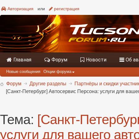
Авторизация
или
регистрация
Главная
Форум
Новости
Об а
Новые сообщения
Опции форума
Форум
Другие разделы
Партнёры и скидки участни
[Санкт-Петербург] Автосервис Персона: услуги для ваше
Тема:
[Санкт-Петербур
услуги для вашего авт