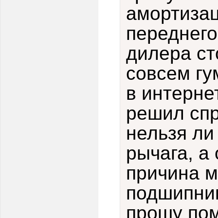
амортизац
переднего 
дилера ст
совсем гу
в интерне
решил спр
нельзя ли
рычага, а
причина м
подшипник
прошу пом