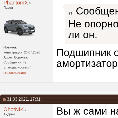
PhantomX
Сообщен
Павел
Не опорно
ли он.
Новичок
Подшипник 
Регистрация: 26.07.2020
Адрес: Воронеж
амортизатора
Сообщений: 42
Благодарностей: 4
Об автомобиле
31.03.2021,
17:31
Вы ж сами на
OhotNIK
Андрей