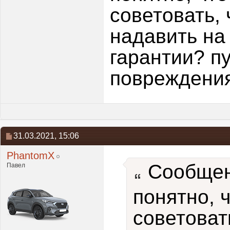
советовать,
надавить на
гарантии? п
повреждения
31.03.2021,
15:06
PhantomX
Сообщен
Павел
понятно, 
советоват