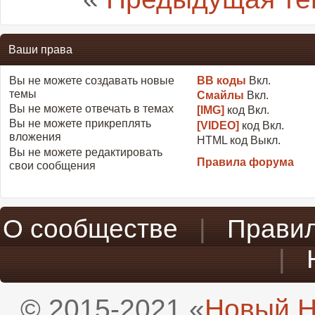
Ваши права
Вы
не можете
создавать новые
BB коды
Вкл.
темы
Смайлы
Вкл.
Вы
не можете
отвечать в темах
[IMG]
код
Вкл.
Вы
не можете
прикреплять
[VIDEO]
код
Вкл.
вложения
HTML код
Выкл.
Вы
не можете
редактировать
Правила форума
свои сообщения
О сообществе
|
Прави
|
© 2015-2021 «
Новый H