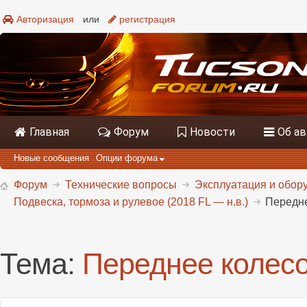
Авторизация
или
регистрация
Главная
Форум
Новости
Об а
Новые сообщения
Опции форума
Форум
Технические вопросы
Эксплуатация и обору
Подвеска, тормоза и рулевое (2018 FL — н.в.)
Передне
Тема:
Переднее колесо