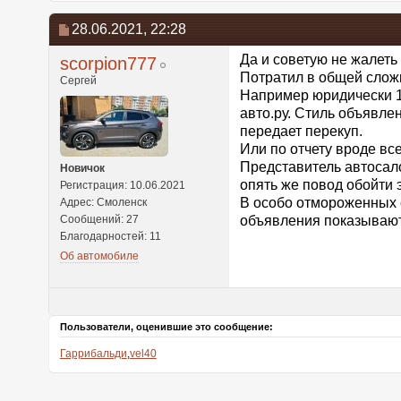
28.06.2021,
22:28
Да и советую не жалеть 
scorpion777
Потратил в общей сложн
Сергей
Например юридически 1
авто.ру. Стиль объявле
передает перекуп.
Или по отчету вроде вс
Представитель автосало
Новичок
опять же повод обойти 
Регистрация: 10.06.2021
В особо отмороженных с
Адрес: Смоленск
Сообщений: 27
объявления показывают
Благодарностей: 11
Об автомобиле
Пользователи, оценившие это сообщение:
Гаррибальди
,
vel40