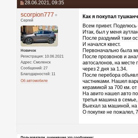
28.06.2021,
09:35
scorpion777
Как я покупал тушкан
Сергей
Всем привет. Поделюсь 
Итак, был у меня аутлан
После раздумий таки ос
И начался квест.
Первоначально была мыс
Новичок
После прозвонов и анал
Регистрация: 10.06.2021
Адрес: Смоленск
автосалонов, на месте 
Сообщений: 27
через 2 дня за 1.34.
Благодарностей: 11
После перебора объявле
Об автомобиле
частниками. Нашел вари
керамикой за 700 км. от
На авито нашел авто по
третья машина в семье,
Выехал за машиной, на 
О покупке не пожалел, 7
Пользователи, оценившие это сообщение: