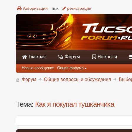
Авторизация
или
регистрация
Главная
Форум
Новости
Новые сообщения
Опции форума
Форум
Общие вопросы и обсуждения
Выбор
Тема:
Как я покупал тушканчика