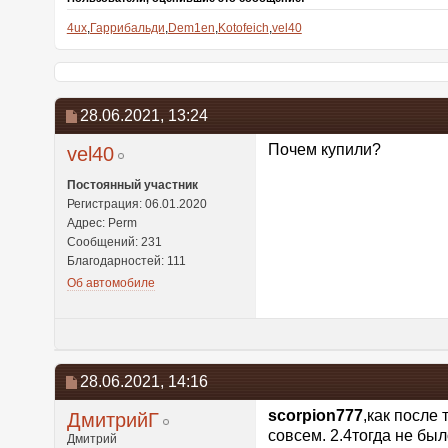
4ux
,
Гаррибальди
,
Dem1en
,
Kotofeich
,
vel40
28.06.2021,
13:24
Почем купили?
vel40
Постоянный участник
Регистрация: 06.01.2020
Адрес: Perm
Сообщений: 231
Благодарностей: 111
Об автомобиле
28.06.2021,
14:16
scorpion777
,как после 
ДмитрийГ
совсем. 2.4тогда не был
Дмитрий