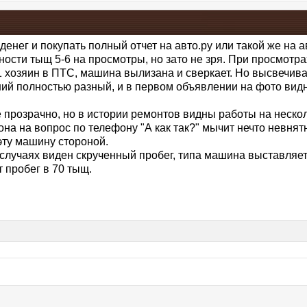
денег и покупать полный отчет на авто.ру или такой же на а
ости тыщ 5-6 на просмотры, но зато не зря. При просмотр
 хозяин в ПТС, машина вылизана и сверкает. Но высвечива
ний полностью разный, и в первом объявлении на фото ви
е прозрачно, но в истории ремонтов видны работы на нескол
на на вопрос по телефону "А как так?" мычит нечто невнятн
эту машину стороной.
лучаях виден скрученный пробег, типа машина выставляет
 пробег в 70 тыщ.