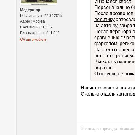
И начался квест.
Первоначально бы
Модератор
После прозвонов 
Регистрация: 22.07.2015
политику
автосало
Адрес: Москва
на авто.ру, забрал
Сообщений: 1,915
После перебора о
Благодарностей: 1,349
сравнению с част
Об автомобиле
фаркопом, региком
На авито нашел а
нет - это третья 
Выехал за машино
обратно.
О покупке не пожа
Насчет козлиной полити
Сколько отдали автопод
Возмездие приходит безвозм