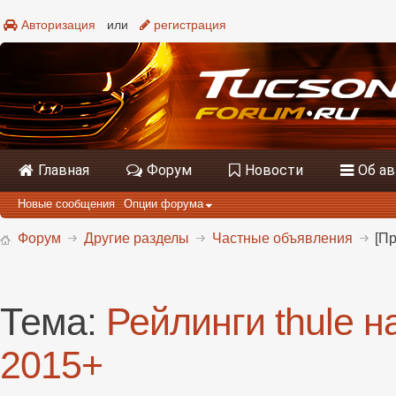
Авторизация
или
регистрация
Главная
Форум
Новости
Об а
Новые сообщения
Опции форума
Форум
Другие разделы
Частные объявления
[Пр
Тема:
Рейлинги thule н
2015+