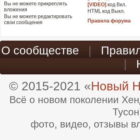
Вы
не можете
прикреплять
[VIDEO]
код
Вкл.
вложения
HTML код
Выкл.
Вы
не можете
редактировать
Правила форума
свои сообщения
О сообществе
|
Прави
|
© 2015-2021 «
Новый H
Всё о новом поколении Хен
Тусон
фото, видео, отзывы в