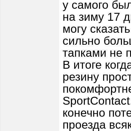
у самого бы
на зиму 17 д
могу сказать
сильно боль
тапками не 
В итоге ког
резину прос
покомфортне
SportContac
конечно поте
проезда вся