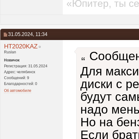
«Юпитер, ты се
31.05.2024,
11:34
HT2020KAZ
Сообщен
Ruslan
Новичок
Регистрация: 31.05.2024
Для макси
Адрес: челябинск
Сообщений: 9
диски с р
Благодарностей: 0
Об автомобиле
будут сам
надо мень
Но на бен
Если брат