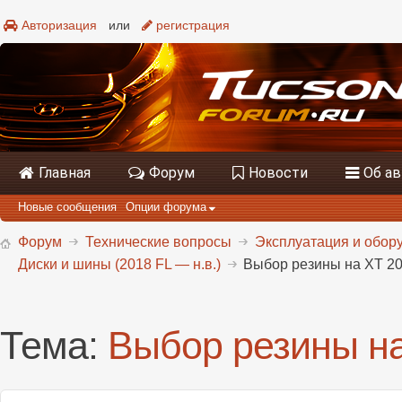
Авторизация
или
регистрация
Главная
Форум
Новости
Об а
Новые сообщения
Опции форума
Форум
Технические вопросы
Эксплуатация и обору
Диски и шины (2018 FL — н.в.)
Выбор резины на ХТ 20
Тема:
Выбор резины на