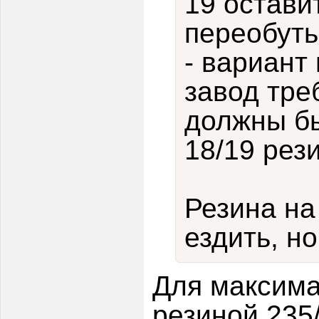
19 остави
переобуть
- вариант 
завод тре
должны бы
18/19 рез
Резина на
ездить, н
Для максима
резиной 235