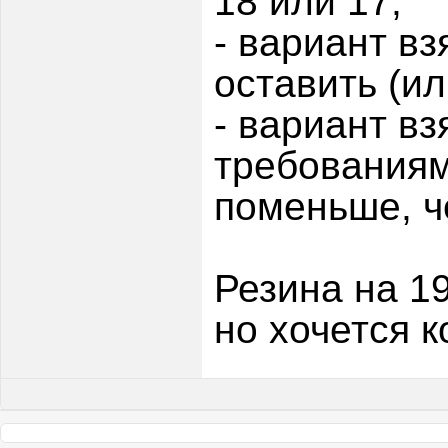
18 или 17,
- вариант вз
оставить (и
- вариант вз
требованиям
поменьше, ч
Резина на 1
но хочется 