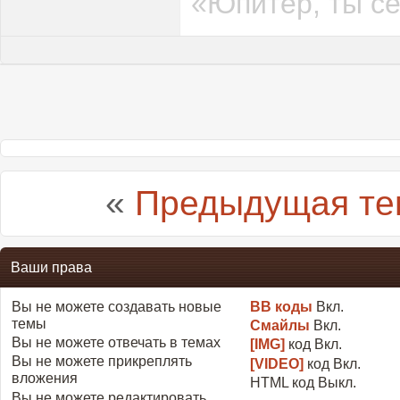
«Юпитер, ты се
«
Предыдущая те
Ваши права
Вы
не можете
создавать новые
BB коды
Вкл.
темы
Смайлы
Вкл.
Вы
не можете
отвечать в темах
[IMG]
код
Вкл.
Вы
не можете
прикреплять
[VIDEO]
код
Вкл.
вложения
HTML код
Выкл.
Вы
не можете
редактировать