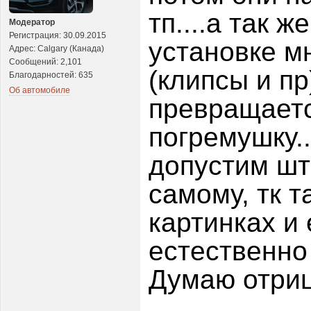
тп....а так 
Модератор
Регистрация: 30.09.2015
установке м
Адрес: Calgary (Канада)
Сообщений: 2,101
(клипсы и пр
Благодарностей: 635
Об автомобиле
превращаетс
погремушку..
допустим шт
самому, тк т
картинках и 
естественно 
Думаю отриц