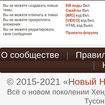
Вы
не можете
создавать новые
BB коды
Вкл.
темы
Смайлы
Вкл.
Вы
не можете
отвечать в темах
[IMG]
код
Вкл.
Вы
не можете
прикреплять
[VIDEO]
код
Вкл.
вложения
HTML код
Выкл.
Вы
не можете
редактировать
Правила форума
свои сообщения
О сообществе
|
Прави
|
© 2015-2021 «
Новый H
Всё о новом поколении Хен
Тусон