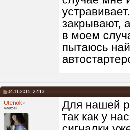
устравивает.
закрывают, а
в моем случа
пытаюсь най
автостартеро
04.11.2015,
22:13
Для нашей р
Utenok
Алексей
так как у 
сигналки уже