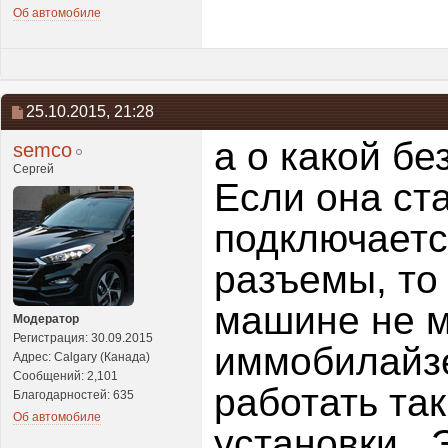
Об автомобиле
25.10.2015,
21:28
а о какой б
semco
Сергей
Если она ст
подключаетс
разъемы, то
машине не м
Модератор
Регистрация: 30.09.2015
иммобилайзе
Адрес: Calgary (Канада)
Сообщений: 2,101
работать так
Благодарностей: 635
Об автомобиле
установки...