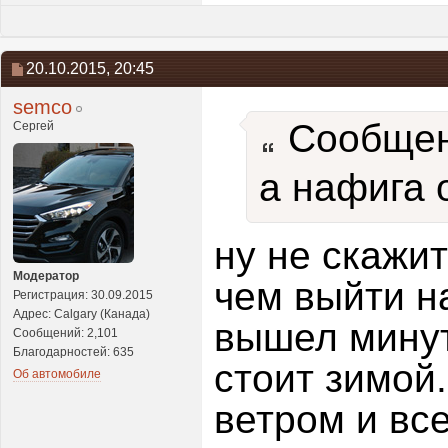
20.10.2015,
20:45
semco
Сообщен
Сергей
а нафига 
ну не скажит
Модератор
чем выйти на
Регистрация: 30.09.2015
Адрес: Calgary (Канада)
вышел минут
Сообщений: 2,101
Благодарностей: 635
стоит зимой..
Об автомобиле
ветром и все