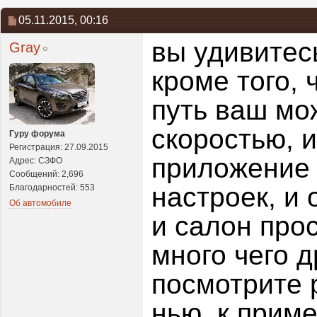
05.11.2015,
00:16
вы удивитес
Gray
кроме того, 
путь ваш мо
скоростью, и
Гуру форума
Регистрация: 27.09.2015
приложение 
Адрес: CЗФО
Сообщений: 2,696
настроек, и
Благодарностей: 553
Об автомобиле
и салон про
много чего д
посмотрите 
нью, к прим