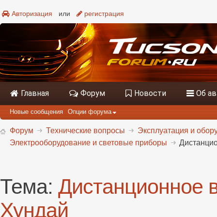
Авторизация
или
регистрация
Главная
Форум
Новости
Об а
Новые сообщения
Опции форума
Форум
Технические вопросы
Эксплуатация и обору
Электрооборудование и световые приборы
Дистанцио
Тема:
Дистанционное 
Хундай