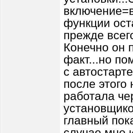
включение=в
функции ост
прежде всего
Конечно он 
факт...но по
с автостарт
после этого 
работала чер
установщико
главный пока
случае мне 