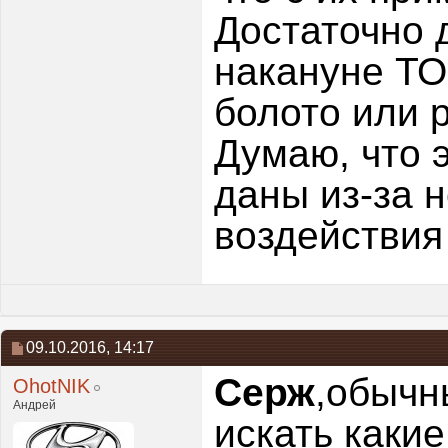
Достаточно д
накануне ТО
болото или 
Думаю, что 
даны из-за 
воздействия 
09.10.2016,
14:17
Серж
,обычн
OhotNIK
Андрей
искать какие