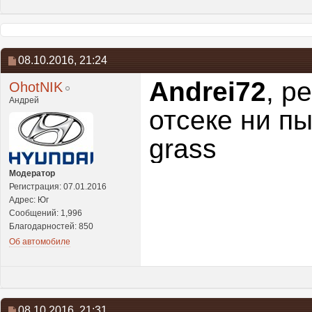
08.10.2016,
21:24
Andrei72
, р
OhotNIK
Андрей
отсеке ни п
grass
Модератор
Регистрация: 07.01.2016
Адрес: Юг
Сообщений: 1,996
Благодарностей: 850
Об автомобиле
08.10.2016,
21:31