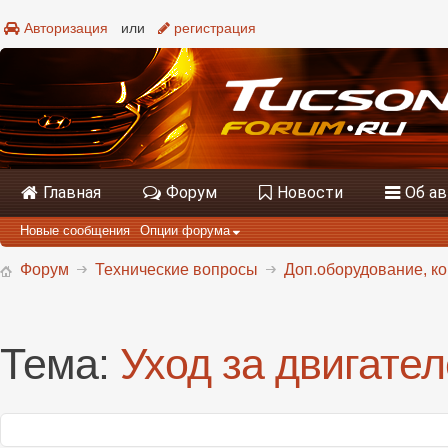
Авторизация
или
регистрация
Главная
Форум
Новости
Об а
Новые сообщения
Опции форума
Форум
Технические вопросы
Доп.оборудование, к
Тема:
Уход за двигате