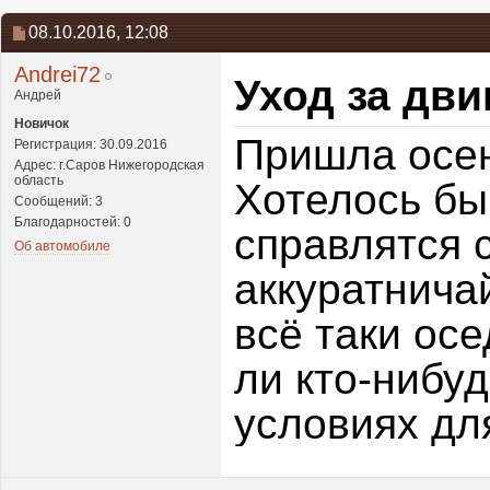
08.10.2016,
12:08
Andrei72
Уход за дви
Андрей
Новичок
Пришла осен
Регистрация: 30.09.2016
Адрес: г.Саров Нижегородская
область
Хотелось бы 
Сообщений: 3
Благодарностей: 0
справлятся с
Об автомобиле
аккуратничай
всё таки ос
ли кто-нибу
условиях для