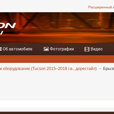
Расширенный
и
Об автомобиле
Фотографии
Видео
и оборудование (Tucson 2015–2018 г.в., дорестайл)
Брыз