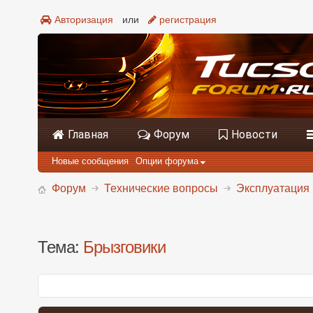
Авторизация
или
регистрация
Главная
Форум
Новости
Новые сообщения
Опции форума
Форум
Технические вопросы
Эксплуатация 
Тема:
Брызговики